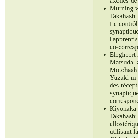
axones de 
Murning w
Takahashi
Le contrôl
synaptiqu
l'apprenti
co-corresp
Elegheert 
Matsuda k
Motohashi
Yuzaki m *
des récept
synaptiqu
correspon
Kiyonaka 
Takahashi
allostériq
utilisant 