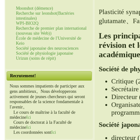
Moonshot (démence)
Plasticité sy
Recherche sur leonshot(Bactéries
intestinales)
glutamate、Fa
WPI-BIO2Q
Recherche de premier plan international
(nouveau site Web))
Les princip
École de médecine de l'Université de
révision et
Keio
Société japonaise des neurosciences
académique
Société de physiologie japonaise
Urizun (soins de répit)
Société de phy
Recrutement!
Critique (
Nous sommes impatients de participer aux
Secrétair
gens ambitieux。Nous développerons
Directeur
activement de jeunes chercheurs qui seront
responsables de la science fondamentale à
Organisat
l'avenir。
programme
Le cours de maîtrise à la faculté de
médecine
Ici
Cours de doctorat à la Faculté de
Société japon
médecine
Ici
Les coordonnées sont
Ici
directeur 