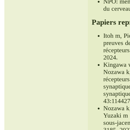
NPO: memb
du cervea
Papiers rep
Itoh m, P
preuves de
récepteur
2024.
Kingawa w 
Nozawa k,
récepteurs 
synaptiqu
synaptique
43:114427
Nozawa k, 
Yuzaki m 
sous-jacen
3185, 202