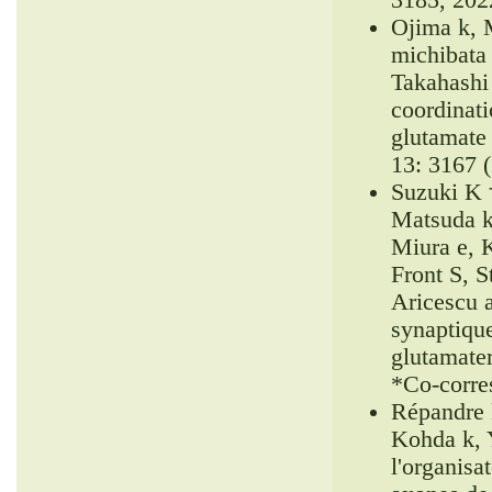
Ojima k, 
michibata
Takahashi
coordinati
glutamate
13: 3167 
Suzuki K †
Matsuda k
Miura e, 
Front S, 
Aricescu a
synaptique
glutamate
*Co-corre
Répandre 
Kohda k, Y
l'organisa