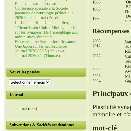
1985
Obt
États-Unis sur le cerveau
ECF
Conférence spéciale à la Société
1985
l'É
japonaise de neurologie pédiatrique
Doc
2026.5.25. Journal (Prise)
1993
aut
Le 174ème Brain Club a eu lieu。
173ème Brain Club « Mini-symposium
Récompenses 
sur les Synapses: De l’assemblage aux
mécanismes récepteurs.
2005
Gag
Présenté au 5e Symposium Royaume-
2012
Tok
Uni-Japon sur les neurosciences
Journal 2026/03/15 (Ishikawa)
Réc
Journal 2026/3/2 (Thomas)
2022
Cul
Tec
Reç
2023
Aw
Nouvelles passées
2023
Méd
2024
Gag
Nouvelles
passées
Principaux
Journal
Plasticité syn
Journal
(353)
mémoire et d'a
Subventions & Sociétés académiques
mot-clé