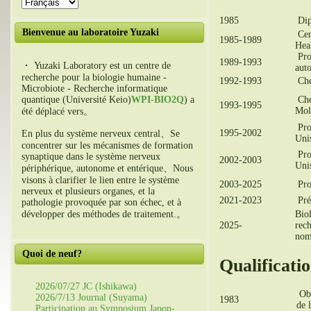
1985
Dip
Bienvenue au laboratoire Yuzaki
Cen
1985-1989
Hea
Pro
1989-1993
・ Yuzaki Laboratory est un centre de
aut
recherche pour la biologie humaine -
1992-1993
Che
Microbiote - Recherche informatique
Che
quantique (Université Keio)
WPI-BIO2Q
) a
1993-1995
Mol
été déplacé vers。
Prof
1995-2002
En plus du système nerveux central、Se
Uni
concentrer sur les mécanismes de formation
Prof
synaptique dans le système nerveux
2002-2003
Uni
périphérique, autonome et entérique、Nous
visons à clarifier le lien entre le système
2003-2025
Pro
nerveux et plusieurs organes, et la
2021-2023
Pré
pathologie provoquée par son échec, et à
Bio
développer des méthodes de traitement.。
2025-
rec
nomm
Quoi de neuf?
Qualificati
2026/07/27 JC (Ishikawa)
Obt
2026/7/13 Journal (Suyama)
1983
de 
Participation au Symposium Japon-