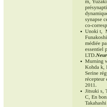
m, Yuzaki
présynapt
dynamiques
synapse cé
co-corres
Unoki t, 
Funakoshi
médiée pa
essentiel
LTD.
Neur
Murning w
Kohda k, 
Serine rég
récepteur 
2011.
Jitsuki s
C, En bon
Takahashi 