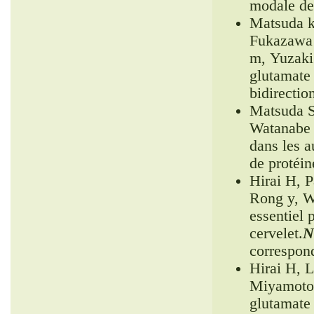
modale des
Matsuda k
Fukazawa 
m, Yuzaki
glutamate
bidirectio
Matsuda S
Watanabe 
dans les 
de protéin
Hirai H, P
Rong y, W
essentiel p
cervelet.
N
correspon
Hirai H, 
Miyamoto 
glutamate 