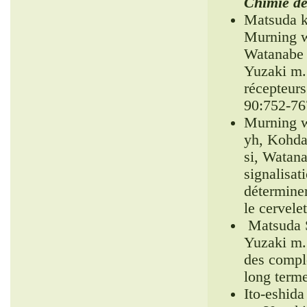
Chimie de
Matsuda k
Murning w
Watanabe 
Yuzaki m.
récepteurs
90:752-76
Murning w
yh, Kohda
si, Watan
signalisat
déterminer
le cervele
Matsuda S
Yuzaki m. 
des comple
long term
Ito-eshid