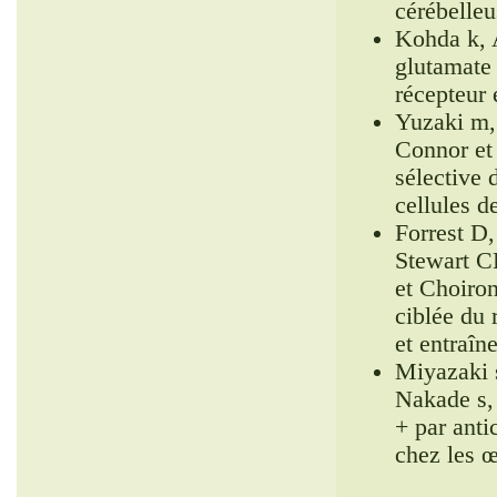
cérébelleu
Kohda k, 
glutamate 
récepteur 
Yuzaki m,
Connor et
sélective 
cellules d
Forrest D
Stewart C
et Choiron
ciblée du
et entraîn
Miyazaki 
Nakade s,
+ par anti
chez les 