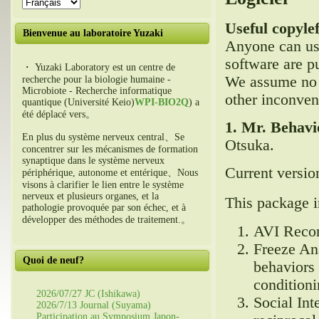
Useful copyle
Bienvenue au laboratoire Yuzaki
Anyone can u
software are p
・ Yuzaki Laboratory est un centre de
We assume no 
recherche pour la biologie humaine -
Microbiote - Recherche informatique
other inconven
quantique (Université Keio)
WPI-BIO2Q
) a
été déplacé vers。
1.
Mr
.
Behavi
En plus du système nerveux central、Se
Otsuka
.
concentrer sur les mécanismes de formation
synaptique dans le système nerveux
Current versio
périphérique, autonome et entérique、Nous
visons à clarifier le lien entre le système
nerveux et plusieurs organes, et la
This package i
pathologie provoquée par son échec, et à
développer des méthodes de traitement.。
AVI Reco
Freeze An
Quoi de neuf?
behaviors 
conditioni
2026/07/27 JC (Ishikawa)
Social Int
2026/7/13 Journal (Suyama)
Participation au Symposium Japon-