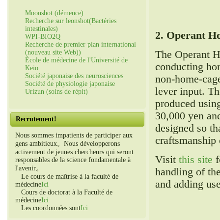
Moonshot (démence)
Recherche sur leonshot(Bactéries
intestinales)
2.
Operant H
WPI-BIO2Q
Recherche de premier plan international
The Operant Ho
(nouveau site Web))
École de médecine de l'Université de
conducting hom
Keio
Société japonaise des neurosciences
non-home-cage
Société de physiologie japonaise
lever input
.
Th
Urizun (soins de répit)
produced using
30,000
yen an
Recrutement!
designed so th
Nous sommes impatients de participer aux
craftsmanship 
gens ambitieux。Nous développerons
activement de jeunes chercheurs qui seront
Visit
this site
f
responsables de la science fondamentale à
l'avenir。
handling of th
Le cours de maîtrise à la faculté de
and adding use
médecine
Ici
Cours de doctorat à la Faculté de
médecine
Ici
Les coordonnées sont
Ici