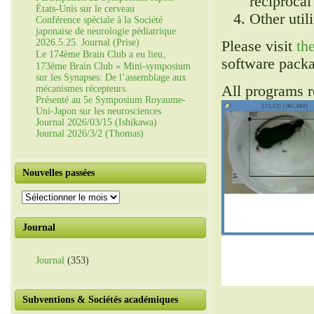
reciprocal
États-Unis sur le cerveau
Other utili
Conférence spéciale à la Société
japonaise de neurologie pédiatrique
2026.5.25. Journal (Prise)
Please visit
th
Le 174ème Brain Club a eu lieu。
software pack
173ème Brain Club « Mini-symposium
sur les Synapses: De l’assemblage aux
All programs 
mécanismes récepteurs.
Présenté au 5e Symposium Royaume-
Uni-Japon sur les neurosciences
Journal 2026/03/15 (Ishikawa)
Journal 2026/3/2 (Thomas)
Nouvelles passées
Nouvelles
passées
Journal
Journal
(353)
Subventions & Sociétés académiques