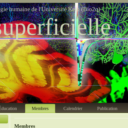
ogie humaine de l'Université Keio (Bio2q)
uperficielle
Éducation
Membres
Calendrier
Publication
Membres