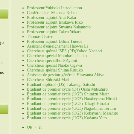
Professeur Yukisaki Introduction
Conférencier: Matsuda Keiko
Professeur adjoint Arai Kaku
Professeur adjoint Ishikawa Riko
Professeur adjoint Suyama Nakamoto
Professeur adjoint Takeo Yukari
Thomas Chater
Professeur adjoint Dilina Tuerde
) a
Assistant d'enseignement Haowei Li
Chercheur spécial JSPS (PD)Yokoo Naonori
Chercheur spécial Motohashi Junko
Chercheur spécial
Forêt
Ayumi
ion
Chercheur spécial Naoko Ogawa
Chercheur spécial Shiina Ritsuko
us
Assistant de gestion générale Hirayama Akiyo
Chercheur Shiozaki Mari
Étudiant diplômé (D5) Takasugi Satoshi
Étudiant de premier cycle (D4) Oishi Mitsuhiro
。
Étudiant de premier cycle (UG5) Shimizu Marin
Étudiant de premier cycle (UG5) Hatakeyama Hiroki
Étudiant de premier cycle (UG5) Takagi Hinako
Étudiant de premier cycle (UG3) Nagashima Terumi
Étudiant de premier cycle (UG3) Kobayashi Masahito
Étudiant de premier cycle (UG3) Kodama Yuto
Ob ・ et