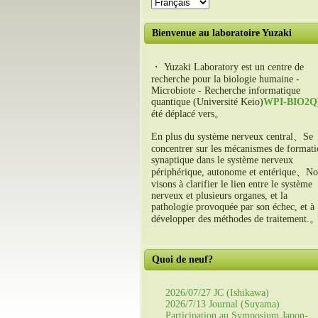
Bienvenue au laboratoire Yuzaki
・ Yuzaki Laboratory est un centre de
recherche pour la biologie humaine -
Microbiote - Recherche informatique
quantique (Université Keio)
WPI-BIO2Q
été déplacé vers。
En plus du système nerveux central、Se
concentrer sur les mécanismes de format
synaptique dans le système nerveux
périphérique, autonome et entérique、No
visons à clarifier le lien entre le système
nerveux et plusieurs organes, et la
pathologie provoquée par son échec, et à
développer des méthodes de traitement.
Quoi de neuf?
2026/07/27 JC (Ishikawa)
2026/7/13 Journal (Suyama)
Participation au Symposium Japon-