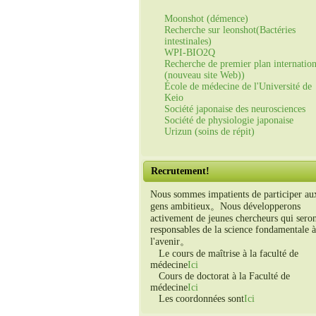
Moonshot (démence)
Recherche sur leonshot(Bactéries
intestinales)
WPI-BIO2Q
Recherche de premier plan internation
(nouveau site Web))
École de médecine de l'Université de
Keio
Société japonaise des neurosciences
Société de physiologie japonaise
Urizun (soins de répit)
Recrutement!
Nous sommes impatients de participer au
gens ambitieux。Nous développerons
activement de jeunes chercheurs qui sero
responsables de la science fondamentale à
l'avenir。
Le cours de maîtrise à la faculté de
médecine
Ici
Cours de doctorat à la Faculté de
médecine
Ici
Les coordonnées sont
Ici