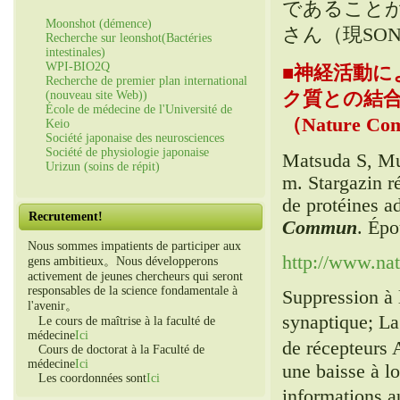
であること
Moonshot (démence)
さん（現SO
Recherche sur leonshot(Bactéries
intestinales)
WPI-BIO2Q
■
神経活動によ
Recherche de premier plan international
ク質との結
(nouveau site Web))
École de médecine de l'Université de
（Nature Com
Keio
Société japonaise des neurosciences
Société de physiologie japonaise
Matsuda S, Mu
Urizun (soins de répit)
m. Stargazin r
de protéines a
Recrutement!
Commun
. Épo
Nous sommes impatients de participer aux
http://www.na
gens ambitieux。Nous développerons
activement de jeunes chercheurs qui seront
responsables de la science fondamentale à
Suppression à l
l'avenir。
synaptique; La
Le cours de maîtrise à la faculté de
médecine
Ici
de récepteurs
Cours de doctorat à la Faculté de
médecine
Ici
une baisse à lo
Les coordonnées sont
Ici
informations 