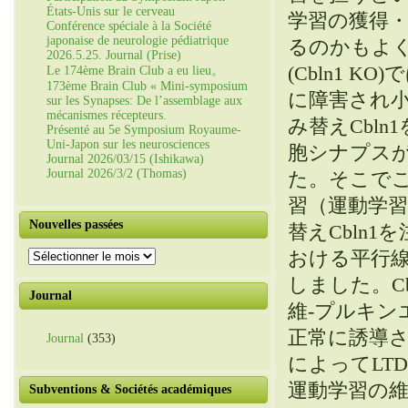
États-Unis sur le cerveau
学習の獲得
Conférence spéciale à la Société
japonaise de neurologie pédiatrique
るのかもよ
2026.5.25. Journal (Prise)
(
Cbln1 KO
)
で
Le 174ème Brain Club a eu lieu。
173ème Brain Club « Mini-symposium
に障害され
sur les Synapses: De l’assemblage aux
mécanismes récepteurs.
み替えCbln
Présenté au 5e Symposium Royaume-
Uni-Japon sur les neurosciences
胞シナプス
Journal 2026/03/15 (Ishikawa)
Journal 2026/3/2 (Thomas)
た
。
そこで
習（運動学
Nouvelles passées
替えCbln
Nouvelles
おける平行線
passées
しました
。
Journal
維-プルキン
正常に誘導
Journal
(353)
によってLT
運動学習の
Subventions & Sociétés académiques