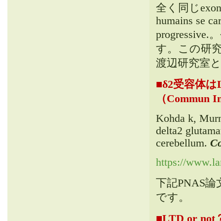
全く同じexo
humains se car
progressive.。
す
。
この研究は
渡辺研究室
■
δ2受容体は
（Commun Int
Kohda k, Murn
delta2 glutama
cerebellum
.
Co
https://www.la
下記PNAS論
です
。
■
LTD or 