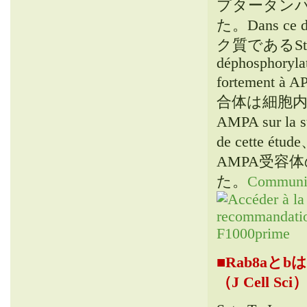
プタータン
た
。Dans ce 
ク質であるStar
déphosphorylat
fortement à A
合体は細胞
AMPA sur la su
de cette étud
AMPA受容
た
。
Communica
■
Rab8a
（J Cell Sci