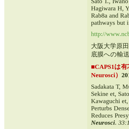
Sato T.,
Iwano
Hagiwara H
,
Y
Rab8a and Rab8
pathways but in
http://www.nc
大阪大学原
底膜への輸
■
CAPS1は
Neurosci）
20
Sadakata T
, M
Sekine et, Sat
Kawaguchi et, 
Perturbs Dense
Reduces Presyn
Neurosci
.
33: