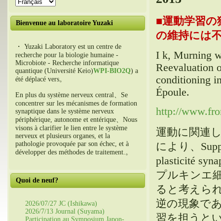
■
運動学習の
Bienvenue au laboratoire Yuzaki
の維持には不要 （
・ Yuzaki Laboratory est un centre de
I k, Murning w
recherche pour la biologie humaine -
Microbiote - Recherche informatique
Reevaluation of
quantique (Université Keio)
WPI-BIO2Q
) a
conditioning i
été déplacé vers。
Époule.
En plus du système nerveux central、Se
concentrer sur les mécanismes de formation
http://www.fro
synaptique dans le système nerveux
périphérique, autonome et entérique、Nous
visons à clarifier le lien entre le système
運動に関連
nerveux et plusieurs organes, et la
pathologie provoquée par son échec, et à
により
、Suppr
développer des méthodes de traitement.。
plasticité syn
プルキンエ
Quoi de neuf?
ると考えら
逆の現象で
2026/07/27 JC (Ishikawa)
2026/7/13 Journal (Suyama)
習を担うと
Participation au Symposium Japon-