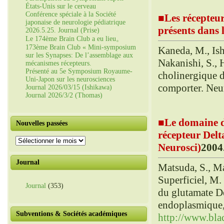
États-Unis sur le cerveau
Conférence spéciale à la Société
■
Les récepteur
japonaise de neurologie pédiatrique
présents dans 
2026.5.25. Journal (Prise)
Le 174ème Brain Club a eu lieu。
173ème Brain Club « Mini-symposium
Kaneda, M., Ish
sur les Synapses: De l’assemblage aux
Nakanishi, S., 
mécanismes récepteurs.
Présenté au 5e Symposium Royaume-
cholinergique d
Uni-Japon sur les neurosciences
comporter. Neu
Journal 2026/03/15 (Ishikawa)
Journal 2026/3/2 (Thomas)
■
Le domaine d
Nouvelles passées
récepteur Delt
Nouvelles
Neurosci)
2004
passées
Journal
Matsuda, S., Ma
Superficiel, M.
Journal
(353)
du glutamate De
endoplasmique,
Subventions & Sociétés académiques
http://www.bla