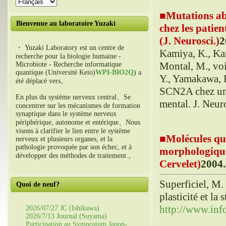
■
Mutations ab
Bienvenue au laboratoire Yuzaki
chez les patien
(J. Neurosci.)
2
・ Yuzaki Laboratory est un centre de
Kamiya, K., Ka
recherche pour la biologie humaine -
Montal, M., voi
Microbiote - Recherche informatique
quantique (Université Keio)
WPI-BIO2Q
) a
Y., Yamakawa, 
été déplacé vers。
SCN2A chez un p
En plus du système nerveux central、Se
mental. J. Neu
concentrer sur les mécanismes de formation
synaptique dans le système nerveux
périphérique, autonome et entérique、Nous
visons à clarifier le lien entre le système
■
Molécules qui
nerveux et plusieurs organes, et la
pathologie provoquée par son échec, et à
morphologique 
développer des méthodes de traitement.。
Cervelet)
2004.
Superficiel, M.
Quoi de neuf?
plasticité et la
http://www.in
2026/07/27 JC (Ishikawa)
2026/7/13 Journal (Suyama)
Participation au Symposium Japon-