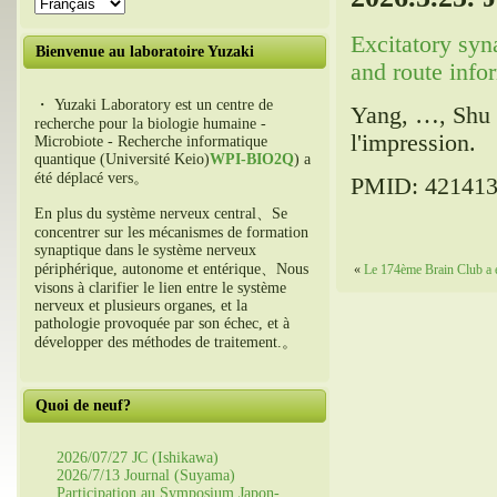
Excitatory syn
Bienvenue au laboratoire Yuzaki
and route info
・ Yuzaki Laboratory est un centre de
Yang
, …,
Shu 
recherche pour la biologie humaine -
l'impression.
Microbiote - Recherche informatique
quantique (Université Keio)
WPI-BIO2Q
) a
été déplacé vers。
PMID: 4214130
En plus du système nerveux central、Se
concentrer sur les mécanismes de formation
synaptique dans le système nerveux
périphérique, autonome et entérique、Nous
«
Le 174ème Brain Club a 
visons à clarifier le lien entre le système
nerveux et plusieurs organes, et la
pathologie provoquée par son échec, et à
développer des méthodes de traitement.。
Quoi de neuf?
2026/07/27 JC (Ishikawa)
2026/7/13 Journal (Suyama)
Participation au Symposium Japon-