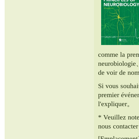
comme la premi
neurobiologie
de voir de no
Si vous souhai
premier événem
l'expliquer。
* Veuillez not
nous contacte
[Emplacement]