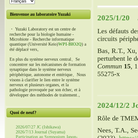
Bienvenue au laboratoire Yuzaki
2025/1/20 J
・ Yuzaki Laboratory est un centre de
Les défauts de
recherche pour la biologie humaine -
circuits périph
Microbiote - Recherche informatique
quantique (Université Keio)
WPI-BIO2Q
) a
Bas, R.T., Xu,
été déplacé vers。
perturbent le 
En plus du système nerveux central、Se
concentrer sur les mécanismes de formation
Commun
15
, 
synaptique dans le système nerveux
55275-x
périphérique, autonome et entérique、Nous
visons à clarifier le lien entre le système
nerveux et plusieurs organes, et la
pathologie provoquée par son échec, et à
développer des méthodes de traitement.。
2024/12/2 J
Quoi de neuf?
Rôle de TMEM10
2026/07/27 JC (Ishikawa)
Nees, T.A., S
2026/7/13 Journal (Suyama)
Participation au Symposium Japon-