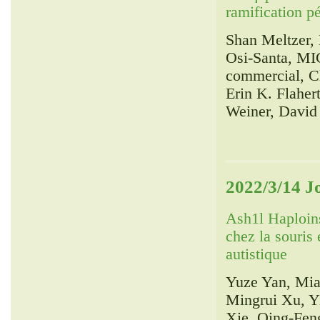
ramification pé
Shan Meltzer, 
Osi-Santa, M
commercial, Cl
Erin K. Flaher
Weiner, David 
2022/3/14 
Ash1l Haploins
chez la souris 
autistique
Yuze Yan, Mia
Mingrui Xu, Y
Xie, Qing-Fen