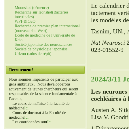
Le calendrier 
Moonshot (démence)
tactement vert
Recherche sur leonshot(Bactéries
intestinales)
les modèles de
WPI-BIO2Q
Recherche de premier plan international
Tasnim, UN., 
(nouveau site Web))
École de médecine de l'Université de
Keio
Nat Neurosci
Société japonaise des neurosciences
023-01552-9
Société de physiologie japonaise
Urizun (soins de répit)
Recrutement!
2024/3/11 J
Nous sommes impatients de participer aux
gens ambitieux。Nous développerons
activement de jeunes chercheurs qui seront
Les neurones 
responsables de la science fondamentale à
cochléaires à 
l'avenir。
Le cours de maîtrise à la faculté de
médecine
Ici
Austen A. Sitk
Cours de doctorat à la Faculté de
Lisa V. Goodr
médecine
Ici
Les coordonnées sont
Ici
1 Département