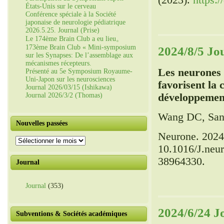
(2023).
https:
États-Unis sur le cerveau
Conférence spéciale à la Société
japonaise de neurologie pédiatrique
2026.5.25. Journal (Prise)
Le 174ème Brain Club a eu lieu。
173ème Brain Club « Mini-symposium
2024/8/5 Jo
sur les Synapses: De l’assemblage aux
mécanismes récepteurs.
Les neurones 
Présenté au 5e Symposium Royaume-
Uni-Japon sur les neurosciences
favorisent la 
Journal 2026/03/15 (Ishikawa)
Journal 2026/3/2 (Thomas)
développemen
Wang DC, Sant
Nouvelles passées
Neurone. 2024
Nouvelles
10.1016/J.neu
passées
38964330.
Journal
Journal
(353)
2024/6/24 J
Subventions & Sociétés académiques