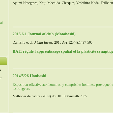
Ayumi Hasegawa, Keiji Mochida, Cleeques, Yoshihiro Noda, Taille e
al
2015.6.1 Journal of club (Motohashi)
Dan Zhu et al.
J Clin Invest.
2015 Avr;125(4):1497-508.
BAI1 régule l'apprentissage spatial et la plasticité synapt
x
2014/5/26 Honbashi
nt
Exposition olfactive aux hommes, y compris les hommes, provoque le s
les rongeurs
Méthodes de nature (2014) doi:10.1038/nmeth.2935