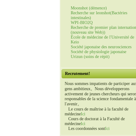
Moonshot (démence)
Recherche sur leonshot(Bactéries
intestinales)
WPI-BIO2Q
Recherche de premier plan internation
(nouveau site Web))
École de médecine de l'Université de
Keio
Société japonaise des neurosciences
Société de physiologie japonaise
Urizun (soins de répit)
Recrutement!
Nous sommes impatients de participer au
gens ambitieux。Nous développerons
activement de jeunes chercheurs qui sero
responsables de la science fondamentale à
l'avenir。
Le cours de maîtrise à la faculté de
médecine
Ici
Cours de doctorat à la Faculté de
médecine
Ici
Les coordonnées sont
Ici