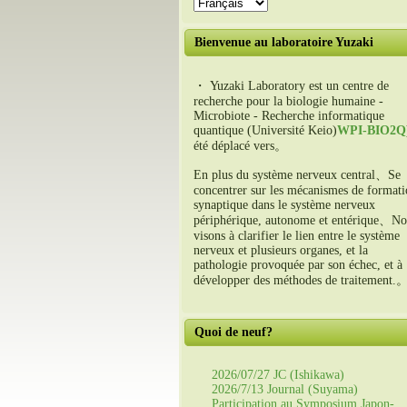
Bienvenue au laboratoire Yuzaki
・ Yuzaki Laboratory est un centre de
recherche pour la biologie humaine -
Microbiote - Recherche informatique
quantique (Université Keio)
WPI-BIO2Q
été déplacé vers。
En plus du système nerveux central、Se
concentrer sur les mécanismes de format
synaptique dans le système nerveux
périphérique, autonome et entérique、No
visons à clarifier le lien entre le système
nerveux et plusieurs organes, et la
pathologie provoquée par son échec, et à
développer des méthodes de traitement.
Quoi de neuf?
2026/07/27 JC (Ishikawa)
2026/7/13 Journal (Suyama)
Participation au Symposium Japon-