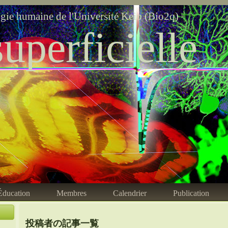
ogie humaine de l'Université Keio (Bio2q)
uperficielle
Éducation
Membres
Calendrier
Publication
投稿者の記事一覧