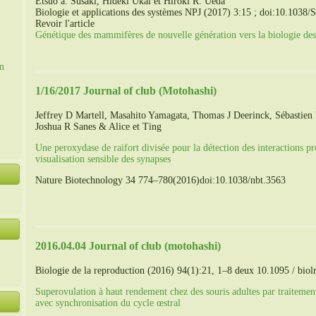
Etsuo a. Susaki, Hideki Ukai et Hiroki R. Ueda
Biologie et applications des systèmes NPJ (2017) 3:15 ; doi:10.1038
Revoir l'article
Génétique des mammifères de nouvelle génération vers la biologie des
m
1/16/2017 Journal of club (Motohashi)
Jeffrey D Martell, Masahito Yamagata, Thomas J Deerinck, Sébastien
Joshua R Sanes & Alice et Ting
Une peroxydase de raifort divisée pour la détection des interactions pro
visualisation sensible des synapses
Nature Biotechnology 34 774–780(2016)doi:10.1038/nbt.3563
2016.04.04 Journal of club (motohashi)
Biologie de la reproduction (2016) 94(1):21, 1–8 deux 10.1095 / bio
Superovulation à haut rendement chez des souris adultes par traitemen
avec synchronisation du cycle œstral