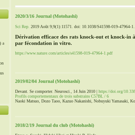
2020/3/16 Journal (Motohashi)
Sci Rep.
2019 Août 9;9(1):11571. doi: 10.1038/S41598-019-47964-1.
Dérivation efficace des rats knock-out et knock-in 
par fécondation in vitro.
) a
https://www.nature.com/articles/s41598-019-47964-1.pdf
ion
us
2019/02/04 Journal (Motohashi)
Devant. Se comporter. Neurosci., 14 Juin 2010 |
https://doi.org/10.3
。
Profils comportementaux de trois substrains C57BL / 6
Naoki Matsuo, Dozo Taoo, Kazuo Nakanishi, Nobuyuki Yamasaki, Ko
2018/2/19 Journal du club (Motohashi)