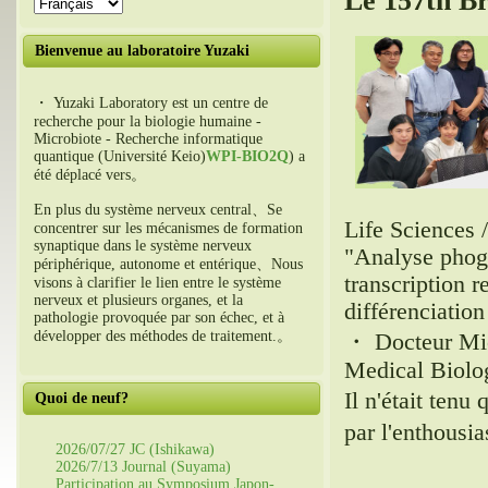
Le 157th Br
Bienvenue au laboratoire Yuzaki
・ Yuzaki Laboratory est un centre de
recherche pour la biologie humaine -
Microbiote - Recherche informatique
quantique (Université Keio)
WPI-BIO2Q
) a
été déplacé vers。
En plus du système nerveux central、Se
Life Sciences 
concentrer sur les mécanismes de formation
synaptique dans le système nerveux
"Analyse phogé
périphérique, autonome et entérique、Nous
transcription r
visons à clarifier le lien entre le système
nerveux et plusieurs organes, et la
différenciatio
pathologie provoquée par son échec, et à
développer des méthodes de traitement.。
・ Docteur Mic
Medical Biolog
Il n'était ten
Quoi de neuf?
par l'enthousi
2026/07/27 JC (Ishikawa)
2026/7/13 Journal (Suyama)
Participation au Symposium Japon-