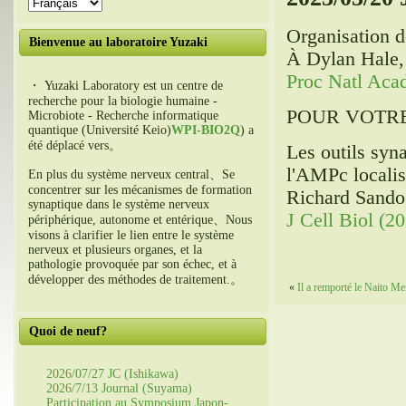
Organisation d
Bienvenue au laboratoire Yuzaki
À Dylan Hale,
Proc Natl Aca
・ Yuzaki Laboratory est un centre de
recherche pour la biologie humaine -
POUR VOTRE
Microbiote - Recherche informatique
quantique (Université Keio)
WPI-BIO2Q
) a
été déplacé vers。
Les outils syna
l'AMPc locali
En plus du système nerveux central、Se
concentrer sur les mécanismes de formation
Richard Sando
synaptique dans le système nerveux
J Cell Biol (2
périphérique, autonome et entérique、Nous
visons à clarifier le lien entre le système
nerveux et plusieurs organes, et la
pathologie provoquée par son échec, et à
développer des méthodes de traitement.。
«
Il a remporté le Naito M
Quoi de neuf?
2026/07/27 JC (Ishikawa)
2026/7/13 Journal (Suyama)
Participation au Symposium Japon-