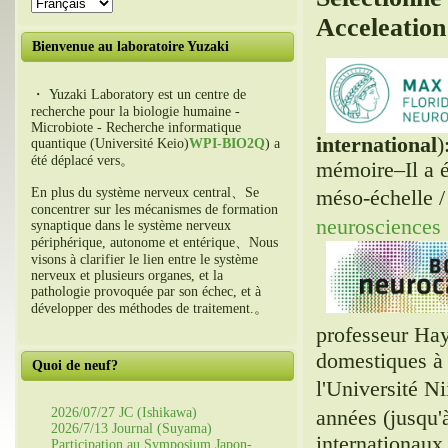
Acceleation
Bienvenue au laboratoire Yuzaki
・ Yuzaki Laboratory est un centre de
recherche pour la biologie humaine -
Microbiote - Recherche informatique
international
)
quantique (Université Keio)
WPI-BIO2Q
) a
été déplacé vers。
mémoire–Il a é
En plus du système nerveux central、Se
méso-échelle /
concentrer sur les mécanismes de formation
neurosciences
synaptique dans le système nerveux
périphérique, autonome et entérique、Nous
visons à clarifier le lien entre le système
nerveux et plusieurs organes, et la
pathologie provoquée par son échec, et à
développer des méthodes de traitement.。
professeur Ha
domestiques à l
Quoi de neuf?
l'Université N
2026/07/27 JC (Ishikawa)
années (jusqu'
2026/7/13 Journal (Suyama)
internationaux
Participation au Symposium Japon-