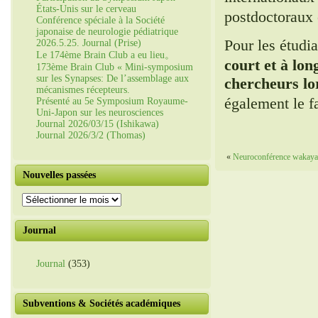
États-Unis sur le cerveau
postdoctoraux
Conférence spéciale à la Société
japonaise de neurologie pédiatrique
Pour les étudi
2026.5.25. Journal (Prise)
Le 174ème Brain Club a eu lieu。
court et à lon
173ème Brain Club « Mini-symposium
sur les Synapses: De l’assemblage aux
chercheurs lo
mécanismes récepteurs.
également le f
Présenté au 5e Symposium Royaume-
Uni-Japon sur les neurosciences
Journal 2026/03/15 (Ishikawa)
Journal 2026/3/2 (Thomas)
«
Neuroconférence wakay
Nouvelles passées
Nouvelles
passées
Journal
Journal
(353)
Subventions & Sociétés académiques