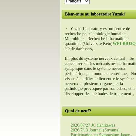
Bienvenue au laboratoire Yuzaki
・ Yuzaki Laboratory est un centre de
recherche pour la biologie humaine -
Microbiote - Recherche informatique
quantique (Université Keio)
WPI-BIO2Q
été déplacé vers。
En plus du système nerveux central、Se
concentrer sur les mécanismes de format
synaptique dans le système nerveux
périphérique, autonome et entérique、No
visons à clarifier le lien entre le système
nerveux et plusieurs organes, et la
pathologie provoquée par son échec, et à
développer des méthodes de traitement.
Quoi de neuf?
2026/07/27 JC (Ishikawa)
2026/7/13 Journal (Suyama)
Participation au Symposium Japon-