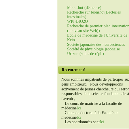
Moonshot (démence)
Recherche sur leonshot(Bactéries
intestinales)
WPI-BIO2Q
Recherche de premier plan internation
(nouveau site Web))
École de médecine de l'Université de
Keio
Société japonaise des neurosciences
Société de physiologie japonaise
Urizun (soins de répit)
Recrutement!
Nous sommes impatients de participer au
gens ambitieux。Nous développerons
activement de jeunes chercheurs qui sero
responsables de la science fondamentale à
l'avenir。
Le cours de maîtrise à la faculté de
médecine
Ici
Cours de doctorat à la Faculté de
médecine
Ici
Les coordonnées sont
Ici