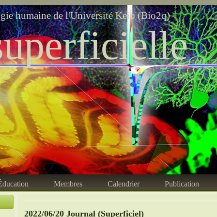
ogie humaine de l'Université Keio (Bio2q)
uperficielle
Éducation
Membres
Calendrier
Publication
2022/06/20 Journal (Superficiel)