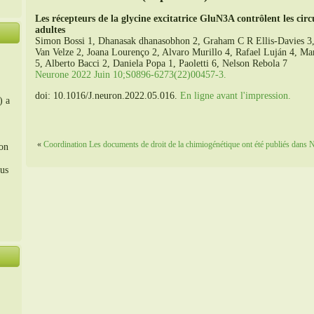
Les récepteurs de la glycine excitatrice GluN3A contrôlent les circ
adultes
Simon Bossi 1, Dhanasak dhanasobhon 2, Graham C R Ellis-Davies 3, 
Van Velze 2, Joana Lourenço 2, Alvaro Murillo 4, Rafael Luján 4, Ma
5, Alberto Bacci 2, Daniela Popa 1, Paoletti 6, Nelson Rebola 7
Neurone 2022 Juin 10;S0896-6273(22)00457-3.
doi: 10.1016/J.neuron.2022.05.016.
En ligne avant l'impression.
) a
«
Coordination Les documents de droit de la chimiogénétique ont été publiés dan
ion
us
。