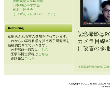
慶應義塾大学医学部
日本神経科学学会
日本生理学会
うりずん（レスパイトケア）
Recruiting!
記念撮影はP
意欲あふれる方の参加を待っています。
カメラ目線
これからの基礎科学を担う若手研究者を
積極的に育てていきます。
に改善の余
医学部修士過程は
こちら
医学部博士課程は
こちら
連絡先は
こちら
«
2022/05/30 Journal Club 
Copyright © 2011 Yuzaki Lab. All R
Powere