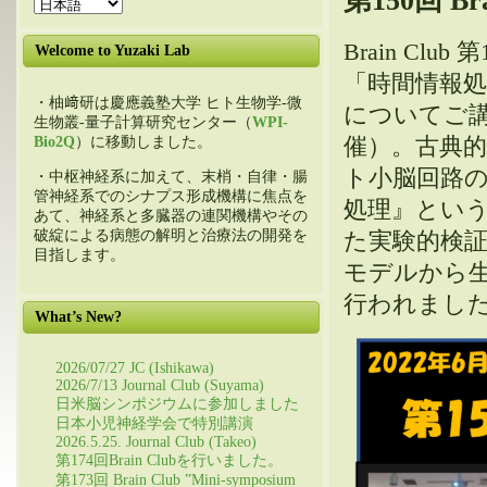
第150回 B
Brain C
Welcome to Yuzaki Lab
「時間情報
・柚﨑研は慶應義塾大学 ヒト生物学-微
についてご講
生物叢-量子計算研究センター（
WPI-
催）。古典
Bio2Q
）に移動しました。
ト小脳回路
・中枢神経系に加えて、末梢・自律・腸
管神経系でのシナプス形成機構に焦点を
処理』という
あて、神経系と多臓器の連関機構やその
破綻による病態の解明と治療法の開発を
た実験的検
目指します。
モデルから
行われまし
What’s New?
2026/07/27 JC (Ishikawa)
2026/7/13 Journal Club (Suyama)
日米脳シンポジウムに参加しました
日本小児神経学会で特別講演
2026.5.25. Journal Club (Takeo)
第174回Brain Clubを行いました。
第173回 Brain Club ”Mini-symposium