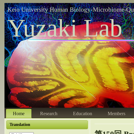
Keio University Human Biology-Microbiome-Qu
Yuzaki Lab
Home
Research
Education
Members
Translation