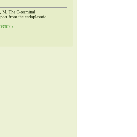
i, M. The C-terminal
export from the endoplasmic
.03307.x