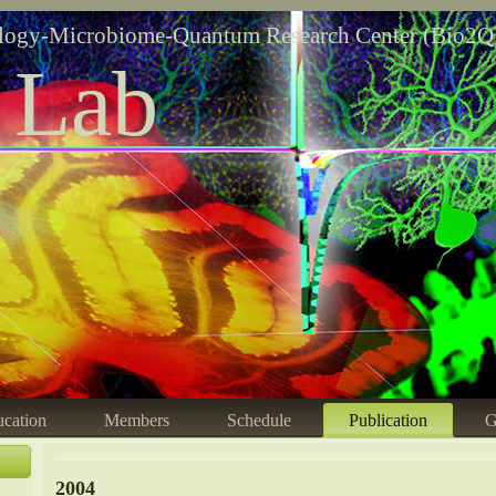
logy-Microbiome-Quantum Research Center (Bio2Q
 Lab
cation
Members
Schedule
Publication
G
2004