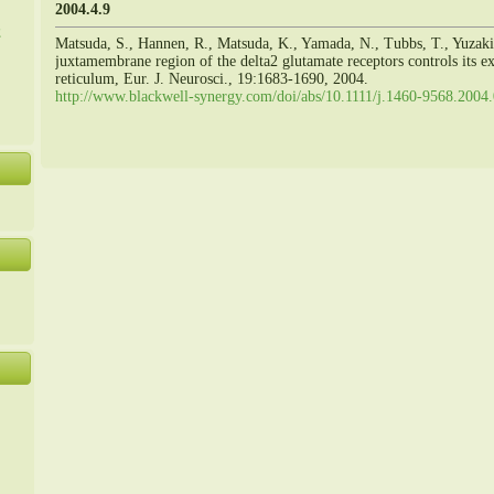
2004.4.9
た
Matsuda, S., Hannen, R., Matsuda, K., Yamada, N., Tubbs, T., Yuzak
juxtamembrane region of the delta2 glutamate receptors controls its 
reticulum, Eur. J. Neurosci., 19:1683-1690, 2004.
http://www.blackwell-synergy.com/doi/abs/10.1111/j.1460-9568.2004