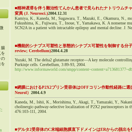
■
精神遅滞を伴う難治性てんかん患者で見られたナトリウムチャネ
変異 (J. Neurosci.)
2004.12.31
Kamiya, K., Kaneda, M., Sugawara, T., Mazaki, E., Okamura, N., mon
Fukushima, K., Fujiwara, T., Inoue, Y., Yamakawa, K. A nonsense mu
SCN2A in a patient with intractable epilepsy and mental decline. J. 
微
■
機能的シナプス可塑性と形態的シナプス可塑性を制御する分子－デル
・腸
review; Cerebellum)
2004.4.28
点を
その
Yuzaki, M. The delta2 glutamate receptor―A key molecule controlling 
発を
Purkinje cells. Cerebellum, 3:89-93, 2004.
http://www.informaworld.com/smpp/content~content=a713681377~db
■
網膜におけるP2X2プリン受容体はOFFコリン作動性経路に選択
Neurol）
2004.4.9
Kaneda, M., Ishii, K., Morishima, Y., Akagi, T., Yamazaki, Y., Nakan
cholinergic-pathway-selective localization of P2X2 purinoceptors in t
た
476:103-111, 2004.
■
デルタ2受容体のC末端細胞膜直下ドメインはERからの脱出を制御する（
m