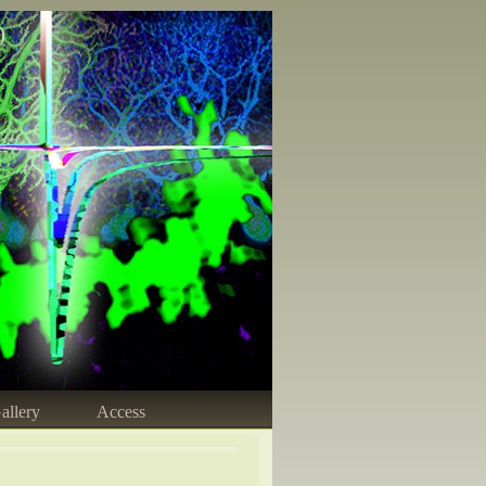
)
allery
Access