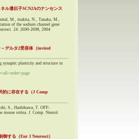
ル遺伝子SCN2Aのナンセンス
tal, M., makita, N., Tanaka, M.,
tation of the sodium channel gene
Neurosci. 24: 2690-2698, 2004
タ2受容体（invited
synaptic plasticity and structure in
=all~order=page
的に存在する（J Comp
ishi, S., Hashikawa, T. OFF-
he mouse retina. J. Comp. Neurol.
Eur J Neurosci）