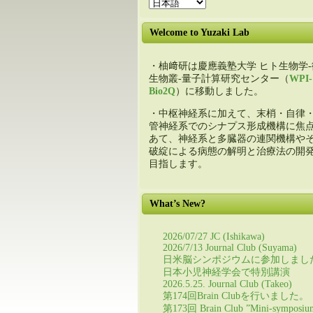
Welcome to Yuzaki Lab
・柚﨑研は慶應義塾大学 ヒト生物学-
生物叢-量子計算研究センター（
WPI-
Bio2Q
）に移動しました。
・中枢神経系に加えて、末梢・自律
管神経系でのシナプス形成機構に焦
あて、神経系と多臓器の連関機構や
破綻による病態の解明と治療法の開
目指します。
What’s New?
2026/07/27 JC (Ishikawa)
2026/7/13 Journal Club (Suyama)
日米脳シンポジウムに参加しまし
日本小児神経学会で特別講演
2026.5.25. Journal Club (Takeo)
第174回Brain Clubを行いました。
第173回 Brain Club ”Mini-symposiu