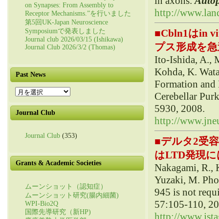
in axons.
Auto
on Synapses: From Assembly to
http://www.lan
Receptor Mechanisms.”を行いました
第5回UK-Japan Neuroscience
■
Cbln1はi
Symposiumで発表しました
Journal club 2026/03/15 (Ishikawa)
プス形成を急速に
Journal Club 2026/3/2 (Thomas)
Ito-Ishida, A., 
Kohda, K. Wata
Past News
Formation and 
Past
Cerebellar Purk
News
5930, 2008.
Journal Club
http://www.jneu
Journal Club
(353)
■
デルタ2受
はLTD発現には
Grants & Academic Societies
Nakagami, R., 
Yuzaki, M. Phos
ムーンショット（認知症）
945 is not requ
ムーンショット研究(腸内細菌)
57:105-110, 20
WPI-Bio2Q
国際先導研究（新HP)
http://www.jsta