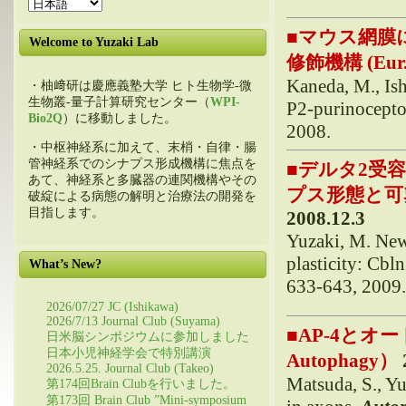
■
マウス網膜
Welcome to Yuzaki Lab
修飾機構 (Eur. J
Kaneda, M., Is
・柚﨑研は慶應義塾大学 ヒト生物学-微
生物叢-量子計算研究センター（
WPI-
P2-purinoceptor
Bio2Q
）に移動しました。
2008.
・中枢神経系に加えて、末梢・自律・腸
管神経系でのシナプス形成機構に焦点を
■
デルタ2受容
あて、神経系と多臓器の連関機構やその
プス形態と可塑性の制
破綻による病態の解明と治療法の開発を
目指します。
2008.12.3
Yuzaki, M. New 
plasticity: Cbl
What’s New?
633-643, 2009
2026/07/27 JC (Ishikawa)
2026/7/13 Journal Club (Suyama)
■
AP-4とオー
日米脳シンポジウムに参加しました
日本小児神経学会で特別講演
Autophagy）
2026.5.25. Journal Club (Takeo)
Matsuda, S., Y
第174回Brain Clubを行いました。
第173回 Brain Club ”Mini-symposium