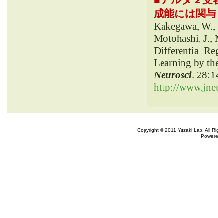
成能には関与しな
Kakegawa, W., M
Motohashi, J., 
Differential Re
Learning by th
Neurosci
. 28:
http://www.jneu
Copyright © 2011 Yuzaki Lab. All R
Powere