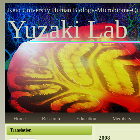
Keio University Human Biology-Microbiome-Qu
Yuzaki Lab
Home
Research
Education
Members
Translation
2008