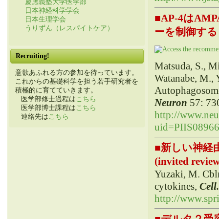
慶應義塾大学医学部
日本神経科学学会
■
AP-4はA
日本生理学会
うりずん（レスパイトケア）
ーを制御する 
Recruiting!
Matsuda, S., Mi
意欲あふれる方の参加を待っています。
Watanabe, M., 
これからの基礎科学を担う若手研究者を
Autophagosomes
積極的に育てていきます。
医学部修士過程は
こちら
Neuron
57: 73
医学部博士課程は
こちら
http://www.neur
連絡先は
こちら
uid=PIIS0896
■
新しい神経由
(invited rev
Yuzaki, M. Cbl
cytokines,
C
e
ll
http://www.spr
■
デルタ２受