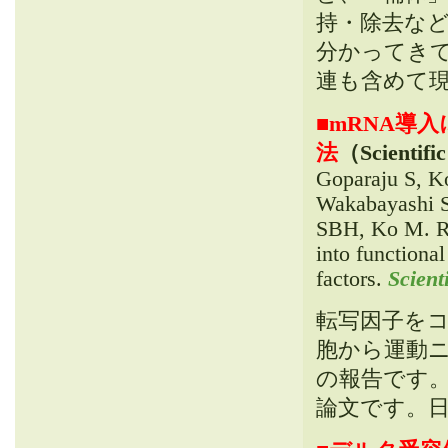
持・除去な
分かってきてい
連も含めて
■
mRNA導
法
（Scientifi
Goparaju S, K
Wakabayashi S
SBH, Ko M. Rap
into functiona
factors.
Scient
転写因子をコ
胞から運動
の報告です
論文です。