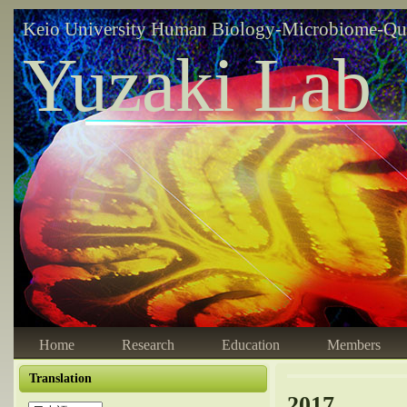
Keio University Human Biology-Microbiome-Qu
Yuzaki Lab
Home
Research
Education
Members
Translation
2017