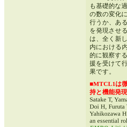
も基礎的な過
の数の変化
行うか、ある
を発現させ
は、全く新
内における内
的に観察する
援を受けて
果です。
■
MTCL1
持と機能発
Satake T, Yam
Doi H, Furuta
Yahikozawa H
an essential r