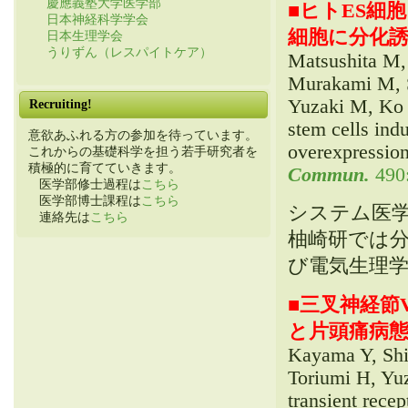
慶應義塾大学医学部
■
ヒトES細
日本神経科学学会
細胞に分化
日本生理学会
うりずん（レスパイトケア）
Matsushita M,
Murakami M, 
Yuzaki M, Ko 
Recruiting!
stem cells ind
意欲あふれる方の参加を待っています。
overexpression 
これからの基礎科学を担う若手研究者を
積極的に育てていきます。
Commun.
490:
医学部修士過程は
こちら
医学部博士課程は
こちら
システム医
連絡先は
こちら
柚崎研では分
び電気生理
■
三叉神経節V
と片頭痛病
Kayama Y, Shib
Toriumi H, Yuz
transient recep