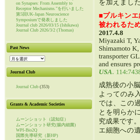
を加えまし
on Synapses: From Assembly to
Receptor Mechanisms.”を行いました
■
プルキンエ
第5回UK-Japan Neuroscience
Symposiumで発表しました
被われるた
Journal club 2026/03/15 (Ishikawa)
Journal Club 2026/3/2 (Thomas)
2017.4.8
Miyazaki T, Y
Shimamoto K,
Past News
transporter G
Past
and ensures pr
News
USA
. 114:743
Journal Club
成熟後の小
Journal Club
(353)
よってのみ
では、この
Grants & Academic Societies
とを明らか
ムーンショット（認知症）
究成果です
ムーンショット研究(腸内細菌)
エ細胞への
WPI-Bio2Q
国際先導研究（新HP)