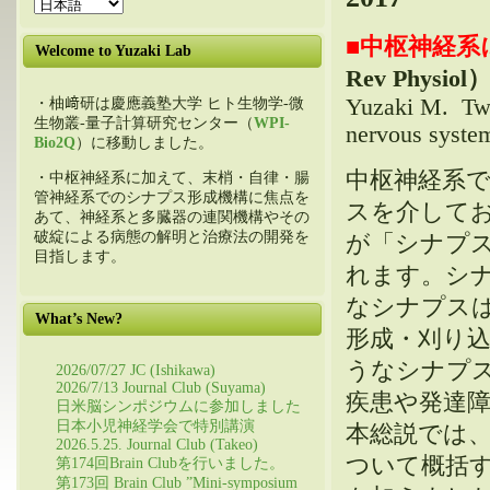
■
中枢神経系
Welcome to Yuzaki Lab
Rev Physiol
Yuzaki M. Two 
・柚﨑研は慶應義塾大学 ヒト生物学-微
生物叢-量子計算研究センター（
WPI-
nervous syste
Bio2Q
）に移動しました。
中枢神経系で
・中枢神経系に加えて、末梢・自律・腸
管神経系でのシナプス形成機構に焦点を
スを介して
あて、神経系と多臓器の連関機構やその
破綻による病態の解明と治療法の開発を
が「シナプ
目指します。
れます。シ
なシナプス
What’s New?
形成・刈り
うなシナプ
2026/07/27 JC (Ishikawa)
2026/7/13 Journal Club (Suyama)
疾患や発達
日米脳シンポジウムに参加しました
日本小児神経学会で特別講演
本総説では
2026.5.25. Journal Club (Takeo)
ついて概括
第174回Brain Clubを行いました。
第173回 Brain Club ”Mini-symposium