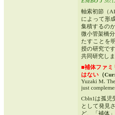
EMBO J
36:1
軸索初節（AI
によって形成
集積するの
微小管架橋分
たすことを
授の研究で
共同研究し
■
補体ファミ
はない
（Curr
Yuzaki M. The
just compleme
Cbln1は
として発見され
ど、「補体