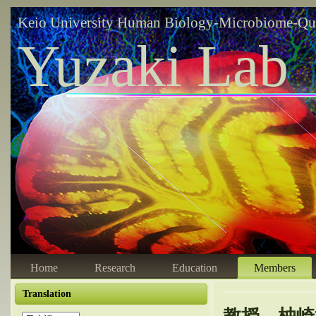
Keio University Human Biology-Microbiome-Qu
Yuzaki Lab
Home
Research
Education
Members
Translation