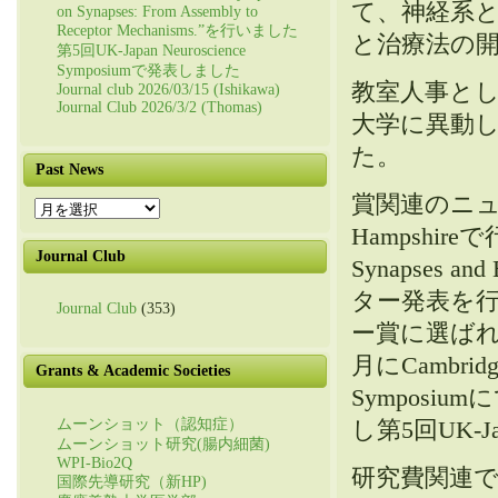
て、神経系
on Synapses: From Assembly to
Receptor Mechanisms.”を行いました
と治療法の
第5回UK-Japan Neuroscience
Symposiumで発表しました
教室人事とし
Journal club 2026/03/15 (Ishikawa)
Journal Club 2026/3/2 (Thomas)
大学に異動
た。
Past News
賞関連のニュ
Past
News
Hampshireで行
Journal Club
Synapses 
ター発表を
Journal Club
(353)
ー賞に選ばれ
月にCambrid
Grants & Academic Societies
Symposiu
ムーンショット（認知症）
し第5回UK-J
ムーンショット研究(腸内細菌)
WPI-Bio2Q
研究費関連で
国際先導研究（新HP)