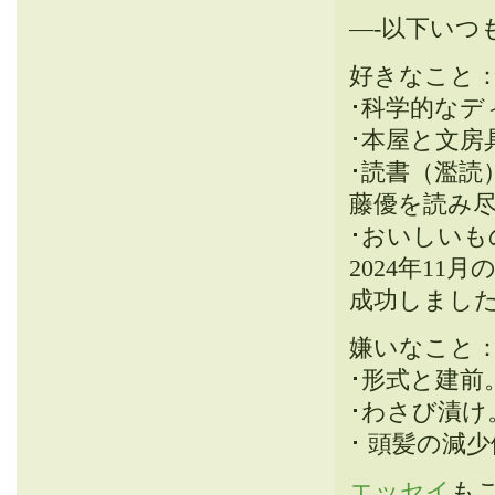
—-以下いつ
好きなこと
･科学的なデ
･本屋と文
･読書（濫読
藤優を読み
･おいしい
2024年1
成功しまし
嫌いなこと
･形式と建前
･わさび漬け
･ 頭髪の減
エッセイ
も