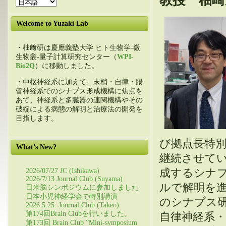
教授 柚崎
Welcome to Yuzaki Lab
・柚﨑研は慶應義塾大学 ヒト生物学-微
生物叢-量子計算研究センター（
WPI-
Bio2Q
）に移動しました。
・中枢神経系に加えて、末梢・自律・腸
管神経系でのシナプス形成機構に焦点を
あて、神経系と多臓器の連関機構やその
破綻による病態の解明と治療法の開発を
目指します。
び拠点長特
What’s New?
継続させて
成するシナ
2026/07/27 JC (Ishikawa)
2026/7/13 Journal Club (Suyama)
ルで解明を
日米脳シンポジウムに参加しました
日本小児神経学会で特別講演
のシナプス
2026.5.25. Journal Club (Takeo)
第174回Brain Clubを行いました。
自律神経系
第173回 Brain Club ”Mini-symposium