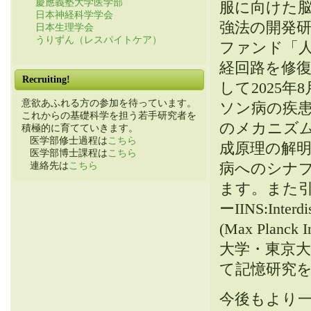
慶應義塾大学医学部
服に向けた
日本神経科学学会
強法の開発研究
日本生理学会
うりずん（レスパイトケア）
ファンド「
経回路を修
Recruiting!
して2025
意欲あふれる方の参加を待っています。
ソン病の疾
これからの基礎科学を担う若手研究者を
のメカニズ
積極的に育てていきます。
医学部修士過程は
こちら
成原理の解
医学部博士課程は
こちら
病へのシナ
連絡先は
こちら
ます。また
ーIINS:Interd
(Max Planc
大学・東京
て記憶研究
今後もより