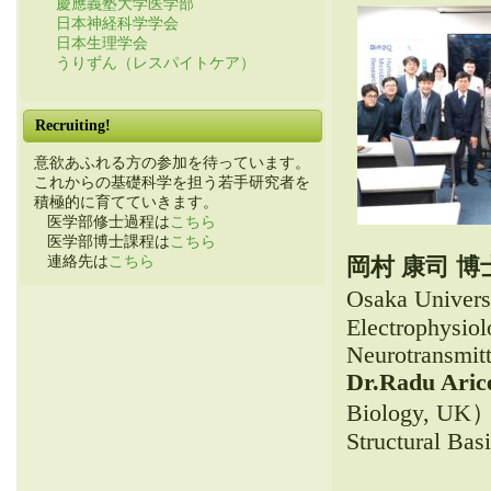
慶應義塾大学医学部
日本神経科学学会
日本生理学会
うりずん（レスパイトケア）
Recruiting!
意欲あふれる方の参加を待っています。
これからの基礎科学を担う若手研究者を
積極的に育てていきます。
医学部修士過程は
こちら
医学部博士課程は
こちら
連絡先は
こちら
岡村 康司 博
Osaka Univer
Electrophysiol
Neurotransmit
Dr.Radu Aric
Biology, UK
Structural Ba