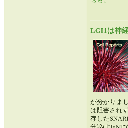
ちら。
LGI1は
が分かりました。
は阻害されず（V
存したSNA
分泌はTeN