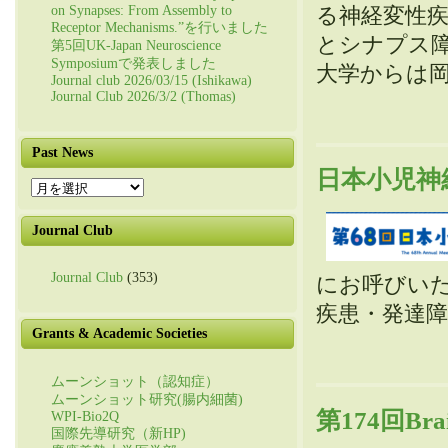
on Synapses: From Assembly to
る神経変性疾患
Receptor Mechanisms.”を行いました
とシナプス
第5回UK-Japan Neuroscience
Symposiumで発表しました
大学からは
Journal club 2026/03/15 (Ishikawa)
Journal Club 2026/3/2 (Thomas)
Past News
日本小児神
Past
News
Journal Club
Journal Club
(353)
にお呼びい
疾患・発達
Grants & Academic Societies
ムーンショット（認知症）
ムーンショット研究(腸内細菌)
第174回Br
WPI-Bio2Q
国際先導研究（新HP)