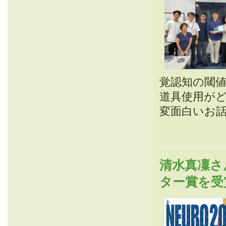
覚認知の閾値
道具使用がどの
変面白いお
清水真凜さ
ター賞を受