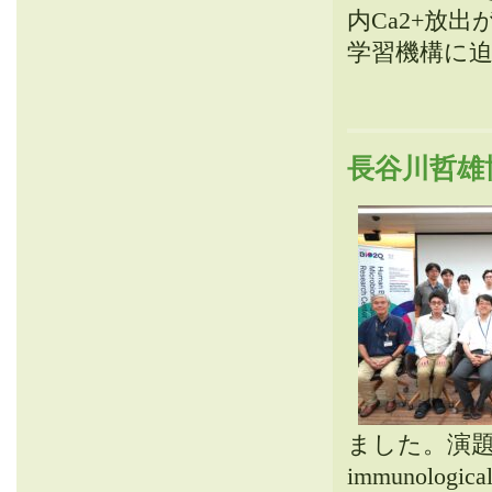
内Ca2+放
学習機構に
長谷川哲雄博
ました。演題は「3D 
immunological