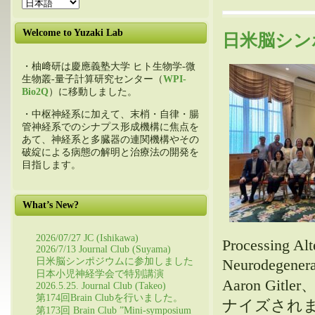
Welcome to Yuzaki Lab
日米脳シン
・柚﨑研は慶應義塾大学 ヒト生物学-微
生物叢-量子計算研究センター（
WPI-
Bio2Q
）に移動しました。
・中枢神経系に加えて、末梢・自律・腸
管神経系でのシナプス形成機構に焦点を
あて、神経系と多臓器の連関機構やその
破綻による病態の解明と治療法の開発を
目指します。
What’s New?
2026/07/27 JC (Ishikawa)
Processing Alt
2026/7/13 Journal Club (Suyama)
日米脳シンポジウムに参加しました
Neurodege
日本小児神経学会で特別講演
Aaron G
2026.5.25. Journal Club (Takeo)
第174回Brain Clubを行いました。
ナイズされま
第173回 Brain Club ”Mini-symposium