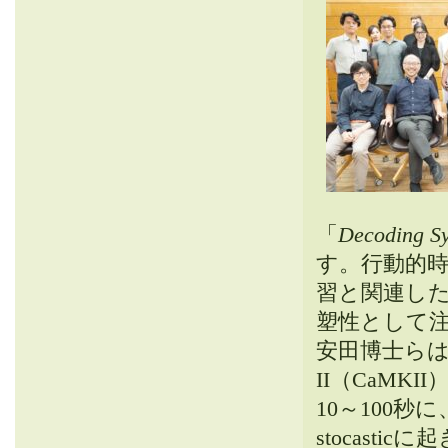
「
Decoding Sy
す。行動的時
習と関連し
塑性として
安田博士らは
II（CaMK
10～100秒
stocast