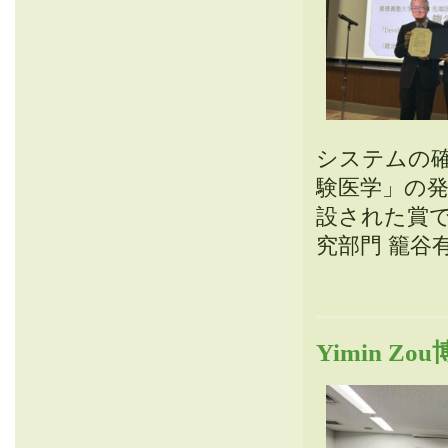
システムの確
験医学」の
設された賞で
究部門 籠谷
Yimin Z