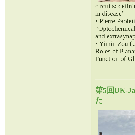
circuits: defi
in disease”
• Pierre Paolet
“Optochemical
and extrasynap
• Yimin Zou (
Roles of Plana
Function of G
第5回UK-Ja
た