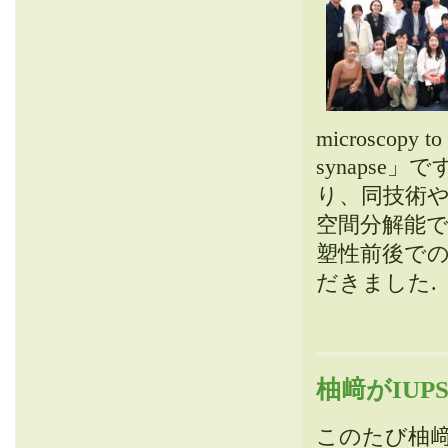
microscopy to 
synapse」
り、同技術や
空間分解能
塑性前後で
だきました.
柚﨑がIUPS
このたび柚﨑が国際