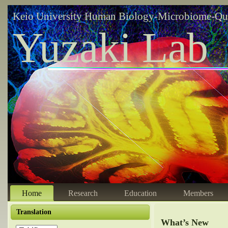
Keio University Human Biology-Microbiome-Qu
Yuzaki Lab
Home
Research
Education
Members
Translation
What’s New