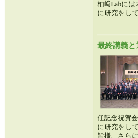
柚﨑Labに
に研究をし
最終講義と
任記念祝賀
に研究をし
皆様、さら