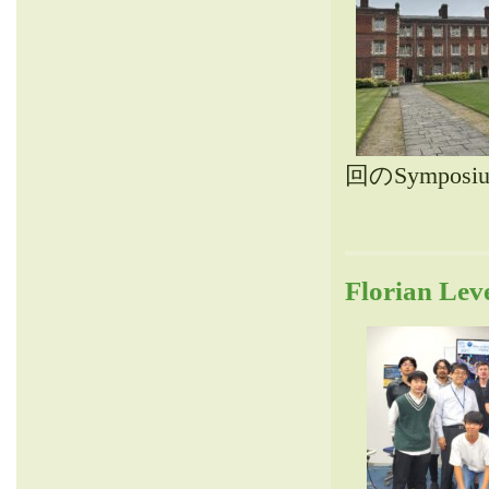
回のSympo
Florian 