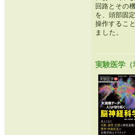
回路とその
を、頭部固
操作するこ
ました。
実験医学（