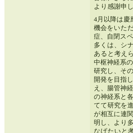
より感謝申
4月以降は慶應
機会をいた
症、自閉ス
多くは、シ
あると考え
中枢神経系
研究し、そ
開発を目指し
え、腸管神
の神経系と
てて研究を
が相互に連
明し、より
なげたいと