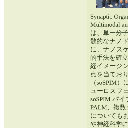
Synaptic Orga
Multimodal 
は、単一分子
散的なナノ
に、ナノス
的手法を確
経イメージ
点を当てお
（soSPI
ューロスフ
soSPIM 
PALM、複
についても
や神経科学