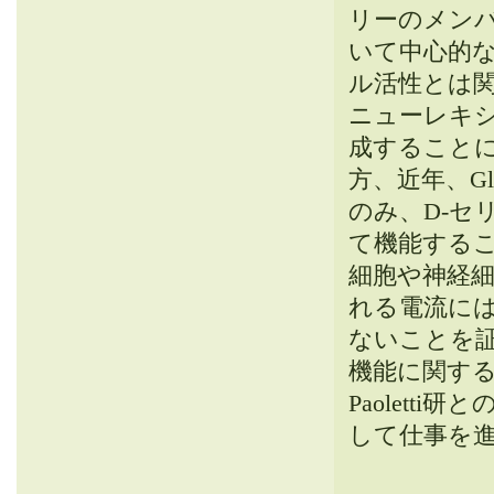
リーのメン
いて中心的な
ル活性とは関
ニューレキシ
成すること
方、近年、Glu
のみ、D-
て機能する
細胞や神経細
れる電流には
ないことを証
機能に関する
Paoletti
して仕事を