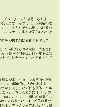
カニズムによって引き起こされま
の変化です。かつては、成熟後の脳
しかし、生きた動物の脳におけるシ
たってシナプス形態は変化しつづけ
の効率が機能的に変化する場合で
短・中期記憶と長期記憶に大別され
れぞれ秒～時間単位と日～年単位に
シナプス結合そのものの変化として
な結合が強くなる、つまり情報が伝
n）と、シナプスの機能的な結合が弱まる、
ression）です。いずれも個体レベル
まうと、覚えるときにはLTP、覚
。面白いことに、小脳神経回路では
使われるとされています。符号は異な
像でも、エングラムの形成という観