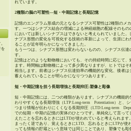
れています。
2種類の脳の可塑性―短・中期記憶と長期記憶
記憶のエングラム形成の元となるシナプス可塑性は2種類のメ
す。一つはシナプス結合の増減による神経細胞の配線そのもの
においては新しいシナプスはできないと考えられていました。
ナプス形態の変化を可視化する技術の革新によって、生涯にわ
す。
ることが近年明らかになってきました。
者を
もう一つは、シナプス形態は変わらないものの、シナプス伝達
す。
記憶はどのような動物種においても、その持続時間に応じて、
ます。時間軸は動物種によって多少異なりますが、ヒトではそ
相当します。前者はシナプス伝達効率の機能的な変化、後者は
蓄えられていることが明らかになりつつあります。
短・中期記憶を担う長期増強と長期抑圧:塑像と彫像
短・中期記憶には、二つの種類があります。シナプスの機能的
わりやすくなる長期増強（LTP:Long-term Potentiatio
つまり情報が伝わりにくくなる長期抑圧（LTD:Long-term Dep
での短期・中期の記憶の実体のひとつです。単純化して言ってし
えたことを忘れるときにはLTDが使われていると考えられます
まったく逆であり、覚えるときにLTD、忘れるときにLTPが
っても情報の貯蔵という意味では同じことであり、塑像でも彫