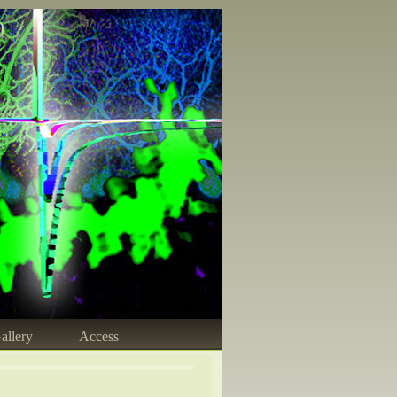
)
allery
Access