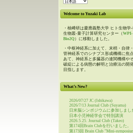
Welcome to Yuzaki Lab
・柚﨑研は慶應義塾大学 ヒト生物学-
生物叢-量子計算研究センター（
WPI-
Bio2Q
）に移動しました。
・中枢神経系に加えて、末梢・自律
管神経系でのシナプス形成機構に焦
あて、神経系と多臓器の連関機構や
破綻による病態の解明と治療法の開
目指します。
What’s New?
2026/07/27 JC (Ishikawa)
2026/7/13 Journal Club (Suyama)
日米脳シンポジウムに参加しまし
日本小児神経学会で特別講演
2026.5.25. Journal Club (Takeo)
第174回Brain Clubを行いました。
第173回 Brain Club ”Mini-symposiu