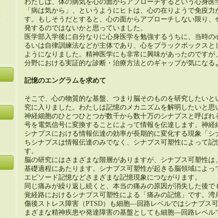
わたしは、体の病気を心の面からアプローチするという心身医
「病は気から」、というようにヒトは、心の在りようで免疫力
た
す。もしそうだとすると、心の面からアプローチしない限り、
発するのではないかと思っていました。
医学部入学後に自分なりに心身医学を勉強するうちに、当時の
るいは自律訓練法などが主体であり、心をブラックボックスと
ようになりました。精神医学にも非常に興味があったのですが
分野における実証的な診断・治療方法とのギャップが気になる
記憶のエングラムを求めて
そこで、心の物質的な基盤、つまり脳そのものを研究したいと
究に入りました。わたしは記憶のメカニズムを解明したいと思
神経細胞のひとつひとつが数千から数十万のシナプスと呼ばれ
号を電気信号に変換することによって情報を伝達します。神経
シナプスにおける情報伝達の効率が長期的に変化する現象「シ
ちシナプスは情報伝達のみでなく、シナプス可塑性によって記
す。
脳の研究にはさまざまな階層がありますが、シナプス可塑性は
基礎過程にあたります。シナプス可塑性が起きる脳領域によっ
エピソード記憶などさまざまな記憶現象につながります。
同じ痛みが繰り返し続くと、本当の痛みの原因が消失した後で
覚経路におけるシナプス可塑性による「痛みの記憶」です。湾
傷後ストレス障害（PTSD）も細胞―回路レベルではシナプス
まざまな精神疾患や発達障害の基盤としても細胞―回路レベル