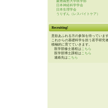
慶應義塾大学医学部
日本神経科学学会
日本生理学会
うりずん（レスパイトケア）
Recruiting!
意欲あふれる方の参加を待っていま
これからの基礎科学を担う若手研究
積極的に育てていきます。
医学部修士過程は
こちら
医学部博士課程は
こちら
連絡先は
こちら