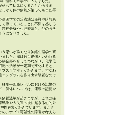
学に憧れて医学部に入りました。
が落ちて病気になることがありま
せっかく体の病気が治ってもまた再
心身医学での治療法は座禅や瞑想あ
して扱っていることに不満を感じる
、精神分析や心理療法と、他の医学
ようになりました。
いう思いが強くなり神経生理学の研
いました。脳は数百億個といわれる
る接合部を介してつながり、化学信
細胞の活動が一定期間変化すると、
ナプス可塑性」が起きます。すなわ
憶エングラムを作り出す装置なので
、細胞―回路レベルにおける記憶の
て、個体レベルでは、運動の記憶や
も痛覚過敏が起きますが、これは痛
岸戦争や大災害の後に起きる心的外
可塑性異常が起きています。またさ
でのシナプス可塑性の障害が考えら