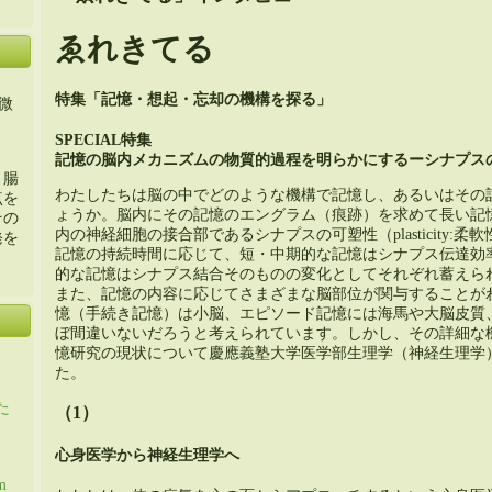
ゑれきてる
特集「記憶・想起・忘却の機構を探る」
微
SPECIAL特集
記憶の脳内メカニズムの物質的過程を明らかにするーシナプス
・腸
わたしたちは脳の中でどのような機構で記憶し、あるいはその
点を
ょうか。脳内にその記憶のエングラム（痕跡）を求めて長い記
その
内の神経細胞の接合部であるシナプスの可塑性（plasticity:
発を
記憶の持続時間に応じて、短・中期的な記憶はシナプス伝達効
的な記憶はシナプス結合そのものの変化としてそれぞれ蓄えら
また、記憶の内容に応じてさまざまな脳部位が関与することが
憶（手続き記憶）は小脳、エピソード記憶には海馬や大脳皮質
ぼ間違いないだろうと考えられています。しかし、その詳細な
憶研究の現状について慶應義塾大学医学部生理学（神経生理学
た。
た
（1）
心身医学から神経生理学へ
m