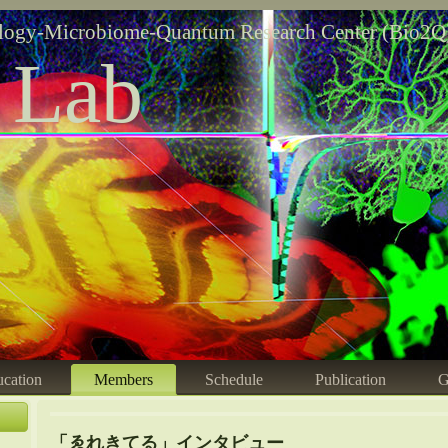
logy-Microbiome-Quantum Research Center (Bio2Q
 Lab
cation
Members
Schedule
Publication
G
「ゑれきてる」インタビュー