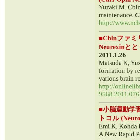
Yuzaki M. Cbln1
maintenance.
C
http://www.nc
■
Cblnフ
Neurexinと
2011.1.26
Matsuda K, Yuz
formation by re
various brain r
http://onlineli
9568.2011.0763
■
小脳運動学
トコル (Neuro
Emi K, Kohda 
A New Rapid Pr