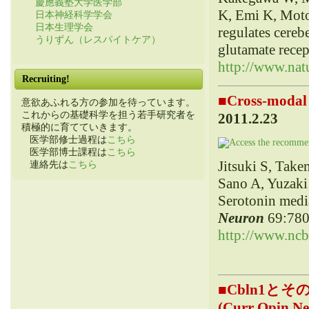
慶應義塾大学医学部
K, Emi K, Moto
日本神経科学学会
日本生理学会
regulates cereb
うりずん（レスパイトケア）
glutamate recep
http://www.nat
Recruiting!
■
Cross-mod
意欲あふれる方の参加を待っています。
これからの基礎科学を担う若手研究者を
2011.2.23
積極的に育てていきます。
医学部修士過程は
こちら
医学部博士課程は
こちら
Jitsuki S, Tak
連絡先は
こちら
Sano A, Yuzaki
Serotonin media
Neuron
69:780
http://www.nc
■
Cbln1と
(Curr Opin Neu