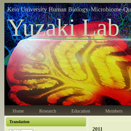
Keio University Human Biology-Microbiome-Qu
Yuzaki Lab
Home
Research
Education
Members
Translation
2011