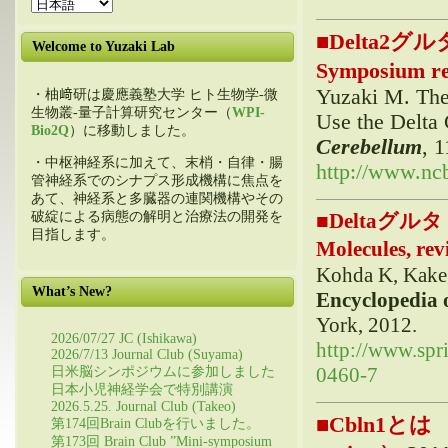
■
Delta2グ
Welcome to Yuzaki Lab
Symposium
re
Yuzaki M. The
・柚﨑研は慶應義塾大学 ヒト生物学-微
生物叢-量子計算研究センター（
WPI-
Use the Delta 
Bio2Q
）に移動しました。
Cerebellum
, 
・中枢神経系に加えて、末梢・自律・腸
http://www.nc
管神経系でのシナプス形成機構に焦点を
あて、神経系と多臓器の連関機構やその
■
Deltaグルタミ
破綻による病態の解明と治療法の開発を
目指します。
Molecules, r
Kohda K, Kakeg
What’s New?
Encyclopedia 
York, 2012.
2026/07/27 JC (Ishikawa)
http://www.sp
2026/7/13 Journal Club (Suyama)
0460-7
日米脳シンポジウムに参加しました
日本小児神経学会で特別講演
2026.5.25. Journal Club (Takeo)
■
Cbln1とは （En
第174回Brain Clubを行いました。
第173回 Brain Club ”Mini-symposium