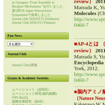
review）
2011
on Synapses: From Assembly to
Matsuda K, Yu
Receptor Mechanisms.”を行いました
第5回UK-Japan Neuroscience
Molecules
(Ch
Symposiumで発表しました
http://www.sp
Journal club 2026/03/15 (Ishikawa)
Journal Club 2026/3/2 (Thomas)
0460-7
Past News
■
AP-4とは （Enc
Past
News
review）
2011
Journal Club
Matsuda S, Yu
Encyclopedia 
Journal Club
(353)
York, 2012.
http://www.sp
Grants & Academic Societies
0460-7
ムーンショット（認知症）
■
脳内アミノ
ムーンショット研究(腸内細菌)
（Nature Neu
WPI-Bio2Q
国際先導研究（新HP)
Kakegawa W, M