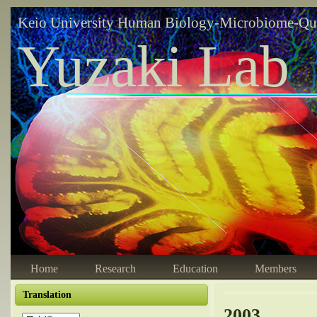
Keio University Human Biology-Microbiome-Qu
Yuzaki Lab
Home
Research
Education
Members
Translation
2003