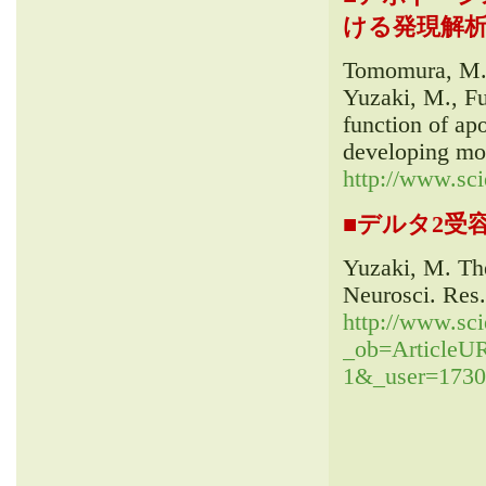
ける発現解析（M
Tomomura, M.,
Yuzaki, M., Fu
function of ap
developing mou
http://www.sc
■
デルタ2受容体の1
Yuzaki, M. The
Neurosci. Res.
http://www.sci
_ob=Article
1&_user=1730