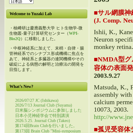
■
サル網膜神
Welcome to Yuzaki Lab
(J. Comp. Neu
・柚﨑研は慶應義塾大学 ヒト生物学-微
Ishii, K., Kan
生物叢-量子計算研究センター（
WPI-
Neuron specifi
Bio2Q
）に移動しました。
monkey retina
・中枢神経系に加えて、末梢・自律・腸
管神経系でのシナプス形成機構に焦点を
■
NMDA型
あて、神経系と多臓器の連関機構やその
破綻による病態の解明と治療法の開発を
容体の表面発現
目指します。
2003.9.27
Matsuda, K., F
What’s New?
assembly with
2026/07/27 JC (Ishikawa)
calcium permea
2026/7/13 Journal Club (Suyama)
10073, 2003.
日米脳シンポジウムに参加しました
http://www.jne
日本小児神経学会で特別講演
2026.5.25. Journal Club (Takeo)
第174回Brain Clubを行いました。
■
孤児受容体
第173回 Brain Club ”Mini-symposium