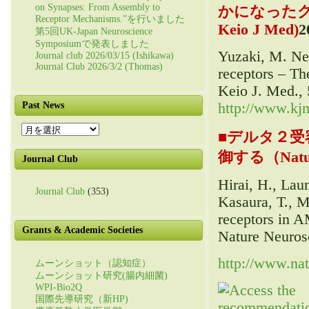
on Synapses: From Assembly to
かになったグル
Receptor Mechanisms.”を行いました
Keio J Med)
2
第5回UK-Japan Neuroscience
Symposiumで発表しました
Yuzaki, M. New
Journal club 2026/03/15 (Ishikawa)
Journal Club 2026/3/2 (Thomas)
receptors – The
Keio J. Med., 
http://www.kjm
Past News
Past
■
デルタ２受
News
御する（Natur
Journal Club
Hirai, H., Lau
Journal Club
(353)
Kasaura, T., M
receptors in A
Grants & Academic Societies
Nature Neurosc
http://www.na
ムーンショット（認知症）
ムーンショット研究(腸内細菌)
WPI-Bio2Q
国際先導研究（新HP)