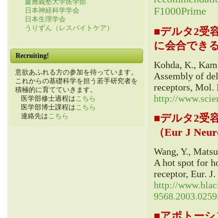
慶應義塾大学医学部
日本神経科学学会
日本生理学会
うりずん（レスパイトケア）
■
デルタ2受容
に会合できる（M
Recruiting!
Kohda, K., Kami
意欲あふれる方の参加を待っています。
Assembly of del
これからの基礎科学を担う若手研究者を
receptors, Mol. 
積極的に育てていきます。
http://www.scie
医学部修士過程は
こちら
医学部博士課程は
こちら
■
デルタ2受容
連絡先は
こちら
（Eur J Neur
Wang, Y., Matsud
A hot spot for h
receptor, Eur. J
http://www.blac
9568.2003.0259
■
アポトーシ