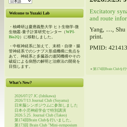
Excitatory syn
Welcome to Yuzaki Lab
and route info
・柚﨑研は慶應義塾大学 ヒト生物学-微
Yang, …, Shu e
生物叢-量子計算研究センター（
WPI-
print.
Bio2Q
）に移動しました。
・中枢神経系に加えて、末梢・自律・腸
PMID: 421413
管神経系でのシナプス形成機構に焦点を
あて、神経系と多臓器の連関機構やその
破綻による病態の解明と治療法の開発を
目指します。
«
第174回Brain Clu
What’s New?
2026/07/27 JC (Ishikawa)
2026/7/13 Journal Club (Suyama)
日米脳シンポジウムに参加しました
日本小児神経学会で特別講演
2026.5.25. Journal Club (Takeo)
第174回Brain Clubを行いました。
第173回 Brain Club ”Mini-symposium