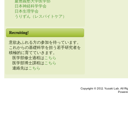
慶應義塾大学医学部
日本神経科学学会
日本生理学会
うりずん（レスパイトケア）
Recruiting!
意欲あふれる方の参加を待っています。
これからの基礎科学を担う若手研究者を
積極的に育てていきます。
医学部修士過程は
こちら
医学部博士課程は
こちら
連絡先は
こちら
Copyright © 2011 Yuzaki Lab. All R
Powere