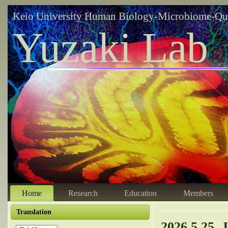
Keio University Human Biology-Microbiome-Qu
Yuzaki Lab
Home
Research
Education
Members
Translation
2026.5.25. 