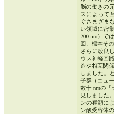
脳の働きの
スによって
ぐさまざまな分
い領域に密
200 nm
回、標本その
さらに改良
ウス神経回
造や相互関
しました。
子群（ニュ
数十 nmの
見しました
ンの種類に
ン酸受容体