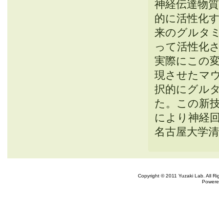
神経伝達物
的に活性化
来のグルタ
って活性化
実際にこの
現させたマ
択的にグル
た。この新
により神経
名古屋大学
Copyright © 2011 Yuzaki Lab. All R
Powere