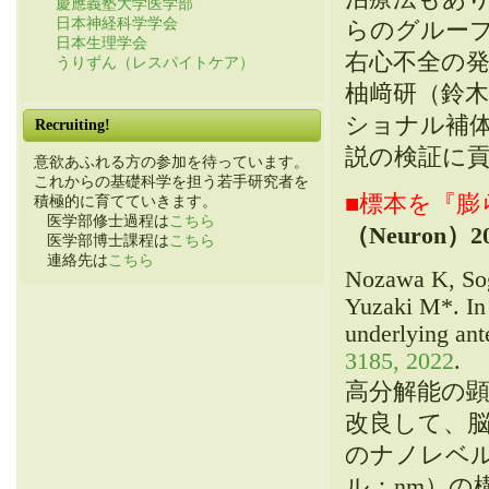
慶應義塾大学医学部
日本神経科学学会
らのグループ
日本生理学会
右心不全の
うりずん（レスパイトケア）
柚﨑研（鈴
ショナル補体
Recruiting!
説の検証に
意欲あふれる方の参加を待っています。
これからの基礎科学を担う若手研究者を
■標本を『
積極的に育てていきます。
医学部修士過程は
こちら
（Neuron）
2
医学部博士課程は
こちら
連絡先は
こちら
Nozawa K, Sog
Yuzaki M*. In 
underlying ant
3185, 2022
.
高分解能の顕微鏡
改良して、
のナノレベル
ル：nm）の