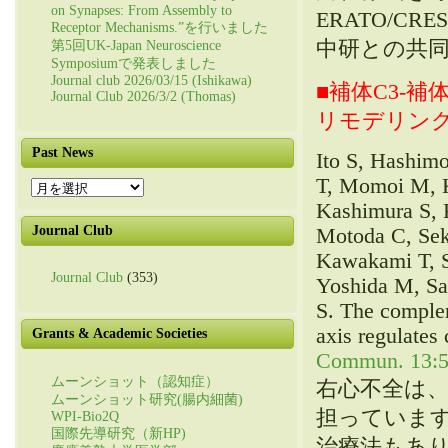
on Synapses: From Assembly to
ERATO/
Receptor Mechanisms.”を行いました
中研との共
第5回UK-Japan Neuroscience
Symposiumで発表しました
Journal club 2026/03/15 (Ishikawa)
■補体C3-
Journal Club 2026/3/2 (Thomas)
リモデリン
Past News
Ito S, Hashim
T, Momoi M, K
Past
News
Kashimura S,
Journal Club
Motoda C, Sek
Kawakami T, S
Journal Club
(353)
Yoshida M, Sa
S. The comple
axis regulates 
Grants & Academic Societies
Commun. 13:5
ムーンショット（認知症）
右心不全は
ムーンショット研究(腸内細菌)
担っていま
WPI-Bio2Q
国際先導研究（新HP)
治療法もあ