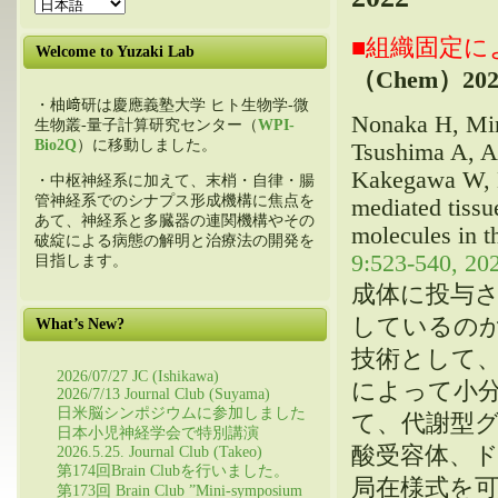
■組織固定
Welcome to Yuzaki Lab
（Chem）
202
・柚﨑研は慶應義塾大学 ヒト生物学-微
Nonaka H, Min
生物叢-量子計算研究センター（
WPI-
Bio2Q
）に移動しました。
Tsushima A, A
Kakegawa W, M
・中枢神経系に加えて、末梢・自律・腸
管神経系でのシナプス形成機構に焦点を
mediated tissu
あて、神経系と多臓器の連関機構やその
molecules in th
破綻による病態の解明と治療法の開発を
9:523-540, 202
目指します。
成体に投与
しているの
What’s New?
技術として
2026/07/27 JC (Ishikawa)
によって小
2026/7/13 Journal Club (Suyama)
日米脳シンポジウムに参加しました
て、代謝型グ
日本小児神経学会で特別講演
酸受容体、
2026.5.25. Journal Club (Takeo)
第174回Brain Clubを行いました。
局在様式を
第173回 Brain Club ”Mini-symposium