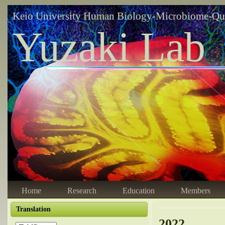
Keio University Human Biology-Microbiome-Qu
Yuzaki Lab
Home
Research
Education
Members
Translation
2022