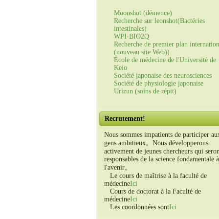
Moonshot (démence)
Recherche sur leonshot(Bactéries
intestinales)
WPI-BIO2Q
Recherche de premier plan internation
(nouveau site Web))
École de médecine de l'Université de
Keio
Société japonaise des neurosciences
Société de physiologie japonaise
Urizun (soins de répit)
Recrutement!
Nous sommes impatients de participer au
gens ambitieux。Nous développerons
activement de jeunes chercheurs qui sero
responsables de la science fondamentale à
l'avenir。
Le cours de maîtrise à la faculté de
médecine
Ici
Cours de doctorat à la Faculté de
médecine
Ici
Les coordonnées sont
Ici