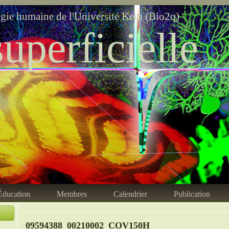
ogie humaine de l'Université Keio (Bio2q)
uperficielle
Éducation
Membres
Calendrier
Publication
09594388_00210002_COV150H