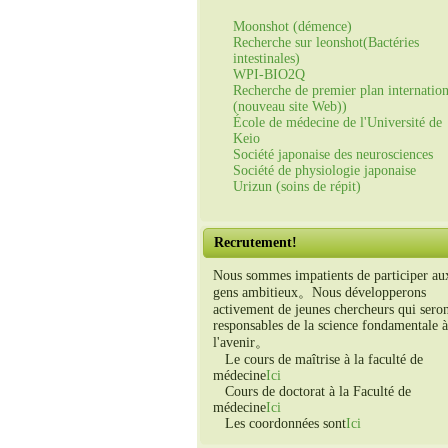
Moonshot (démence)
Recherche sur leonshot(Bactéries
intestinales)
WPI-BIO2Q
Recherche de premier plan internation
(nouveau site Web))
École de médecine de l'Université de
Keio
Société japonaise des neurosciences
Société de physiologie japonaise
Urizun (soins de répit)
Recrutement!
Nous sommes impatients de participer au
gens ambitieux。Nous développerons
activement de jeunes chercheurs qui sero
responsables de la science fondamentale à
l'avenir。
Le cours de maîtrise à la faculté de
médecine
Ici
Cours de doctorat à la Faculté de
médecine
Ici
Les coordonnées sont
Ici