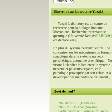
Bienvenue au laboratoire Yuzaki
・ Yuzaki Laboratory est un centre de
recherche pour la biologie humaine -
Microbiote - Recherche informatique
quantique (Université Keio)
WPI-BIO2Q
été déplacé vers。
En plus du système nerveux central、Se
concentrer sur les mécanismes de format
synaptique dans le système nerveux
périphérique, autonome et entérique、No
visons à clarifier le lien entre le système
nerveux et plusieurs organes, et la
pathologie provoquée par son échec, et à
développer des méthodes de traitement.
Quoi de neuf?
2026/07/27 JC (Ishikawa)
2026/7/13 Journal (Suyama)
Participation au Symposium Japon-