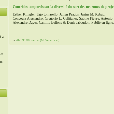
Contrôles temporels sur la diversité du sort des neurones de projec
Esther Klingler, Ugo tomasello, Julien Prados, Justus M. Kebab,
Concours Alessandro, Gregorio L. Galiñanes, Sabine Fièvre, Antonio 
Alexandre Dayer, Camilla Bellone & Denis Jabaudon, Publié en lign
) a
«
2021/11/08 Journal (M. Superficiel)
ion
us
。