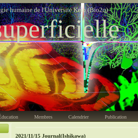
ogie humaine de l'Université Keio (Bio2q)
uperficielle
Éducation
Membres
Calendrier
Publication
2021/11/15 Journal(Ishikawa)