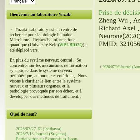
Prise de décis
Bienvenue au laboratoire Yuzaki
Zheng Wu , As
Richard Axel 
・ Yuzaki Laboratory est un centre de
Neurone(2020)
recherche pour la biologie humaine -
Microbiote - Recherche informatique
PMID: 3210561
quantique (Université Keio)
WPI-BIO2Q
) a
été déplacé vers。
En plus du système nerveux central、Se
concentrer sur les mécanismes de formation
«
2020/07/06 Journal (Aim
synaptique dans le système nerveux
périphérique, autonome et entérique、Nous
visons à clarifier le lien entre le système
nerveux et plusieurs organes, et la
pathologie provoquée par son échec, et à
développer des méthodes de traitement.。
Quoi de neuf?
2026/07/27 JC (Ishikawa)
2026/7/13 Journal (Suyama)
Participation au Symposium Japon-