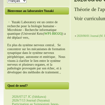
Théorie de l'a
Bienvenue au laboratoire Yuzaki
Voir curriculum
・ Yuzaki Laboratory est un centre de
recherche pour la biologie humaine -
Microbiote - Recherche informatique
quantique (Université Keio)
WPI-BIO2Q
) a
«
2020/06/01 Journal (M. I
été déplacé vers。
En plus du système nerveux central、Se
concentrer sur les mécanismes de formation
synaptique dans le système nerveux
périphérique, autonome et entérique、Nous
visons à clarifier le lien entre le système
nerveux et plusieurs organes, et la
pathologie provoquée par son échec, et à
développer des méthodes de traitement.。
Quoi de neuf?
2026/07/27 JC (Ishikawa)
2026/7/13 Journal (Suyama)
Participation au Symposium Japon-