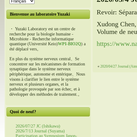
Revoir: Sépara
Bienvenue au laboratoire Yuzaki
Xudong Chen,
・ Yuzaki Laboratory est un centre de
Volume de neu
recherche pour la biologie humaine -
Microbiote - Recherche informatique
https://www.na
quantique (Université Keio)
WPI-BIO2Q
) a
été déplacé vers。
En plus du système nerveux central、Se
concentrer sur les mécanismes de formation
«
2020/04/27 Journal (Aim
synaptique dans le système nerveux
périphérique, autonome et entérique、Nous
visons à clarifier le lien entre le système
nerveux et plusieurs organes, et la
pathologie provoquée par son échec, et à
développer des méthodes de traitement.。
Quoi de neuf?
2026/07/27 JC (Ishikawa)
2026/7/13 Journal (Suyama)
Participation au Symposium Japon-