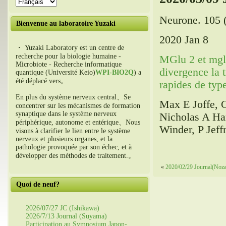
Neurone. 105 (
Bienvenue au laboratoire Yuzaki
2020 Jan 8
・ Yuzaki Laboratory est un centre de
recherche pour la biologie humaine -
MGlu 2 et mglu
Microbiote - Recherche informatique
divergence la 
quantique (Université Keio)
WPI-BIO2Q
) a
été déplacé vers。
rapides de typ
En plus du système nerveux central、Se
Max E Joffe, 
concentrer sur les mécanismes de formation
synaptique dans le système nerveux
Nicholas A Har
périphérique, autonome et entérique、Nous
Winder, P Jeff
visons à clarifier le lien entre le système
nerveux et plusieurs organes, et la
pathologie provoquée par son échec, et à
développer des méthodes de traitement.。
«
2020/02/29 Journal(Noz
Quoi de neuf?
2026/07/27 JC (Ishikawa)
2026/7/13 Journal (Suyama)
Participation au Symposium Japon-