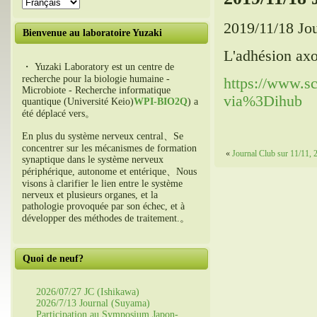
2019/11/18 Jou
Bienvenue au laboratoire Yuzaki
L'adhésion ax
・ Yuzaki Laboratory est un centre de
recherche pour la biologie humaine -
https://www.sc
Microbiote - Recherche informatique
via%3Dihub
quantique (Université Keio)
WPI-BIO2Q
) a
été déplacé vers。
En plus du système nerveux central、Se
concentrer sur les mécanismes de formation
«
Journal Club sur 11/11, 2
synaptique dans le système nerveux
périphérique, autonome et entérique、Nous
visons à clarifier le lien entre le système
nerveux et plusieurs organes, et la
pathologie provoquée par son échec, et à
développer des méthodes de traitement.。
Quoi de neuf?
2026/07/27 JC (Ishikawa)
2026/7/13 Journal (Suyama)
Participation au Symposium Japon-