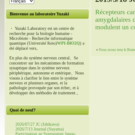
Récepteurs can
Bienvenue au laboratoire Yuzaki
amygdalaires d
modulent un c
・ Yuzaki Laboratory est un centre de
recherche pour la biologie humaine -
Microbiote - Recherche informatique
quantique (Université Keio)
WPI-BIO2Q
) a
été déplacé vers。
«
Nous avons tenu le Brai
En plus du système nerveux central、Se
concentrer sur les mécanismes de formation
synaptique dans le système nerveux
périphérique, autonome et entérique、Nous
visons à clarifier le lien entre le système
nerveux et plusieurs organes, et la
pathologie provoquée par son échec, et à
développer des méthodes de traitement.。
Quoi de neuf?
2026/07/27 JC (Ishikawa)
2026/7/13 Journal (Suyama)
Participation au Symposium Japon-