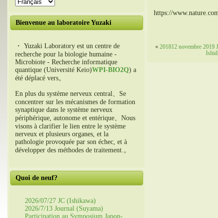
https://www.nature.com
Bienvenue au laboratoire Yuzaki
・ Yuzaki Laboratory est un centre de
«
201812 novembre 2019 J
Ishid
recherche pour la biologie humaine -
Microbiote - Recherche informatique
quantique (Université Keio)
WPI-BIO2Q
) a
été déplacé vers。
En plus du système nerveux central、Se
concentrer sur les mécanismes de formation
synaptique dans le système nerveux
périphérique, autonome et entérique、Nous
visons à clarifier le lien entre le système
nerveux et plusieurs organes, et la
pathologie provoquée par son échec, et à
développer des méthodes de traitement.。
Quoi de neuf?
2026/07/27 JC (Ishikawa)
2026/7/13 Journal (Suyama)
Participation au Symposium Japon-