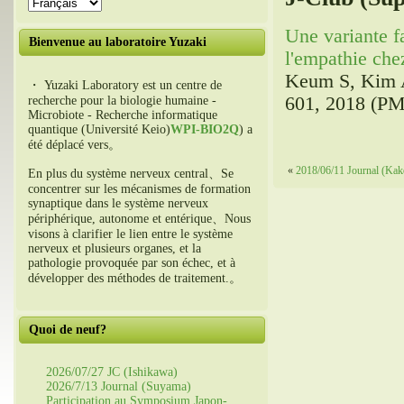
Une variante f
Bienvenue au laboratoire Yuzaki
l'empathie chez
Keum S, Kim A,
・ Yuzaki Laboratory est un centre de
601, 2018 (PM
recherche pour la biologie humaine -
Microbiote - Recherche informatique
quantique (Université Keio)
WPI-BIO2Q
) a
été déplacé vers。
«
2018/06/11 Journal (Ka
En plus du système nerveux central、Se
concentrer sur les mécanismes de formation
synaptique dans le système nerveux
périphérique, autonome et entérique、Nous
visons à clarifier le lien entre le système
nerveux et plusieurs organes, et la
pathologie provoquée par son échec, et à
développer des méthodes de traitement.。
Quoi de neuf?
2026/07/27 JC (Ishikawa)
2026/7/13 Journal (Suyama)
Participation au Symposium Japon-