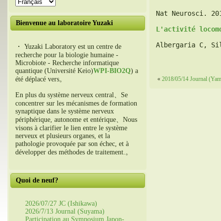
Nat Neurosci.
 20
Bienvenue au laboratoire Yuzaki
L'activité locom
Albergaria C, Si
・ Yuzaki Laboratory est un centre de
recherche pour la biologie humaine -
Microbiote - Recherche informatique
quantique (Université Keio)
WPI-BIO2Q
) a
été déplacé vers。
«
2018/05/14 Journal (Yam
En plus du système nerveux central、Se
concentrer sur les mécanismes de formation
synaptique dans le système nerveux
périphérique, autonome et entérique、Nous
visons à clarifier le lien entre le système
nerveux et plusieurs organes, et la
pathologie provoquée par son échec, et à
développer des méthodes de traitement.。
Quoi de neuf?
2026/07/27 JC (Ishikawa)
2026/7/13 Journal (Suyama)
Participation au Symposium Japon-