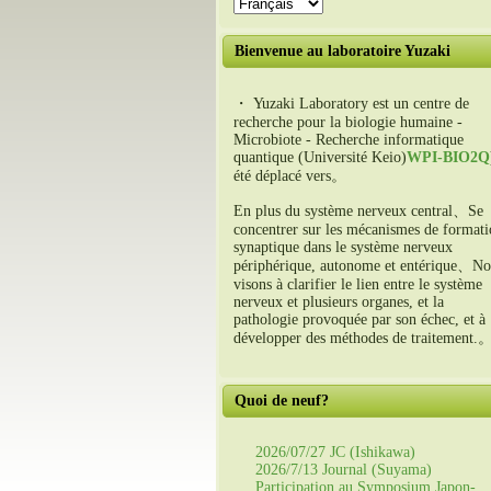
Bienvenue au laboratoire Yuzaki
・ Yuzaki Laboratory est un centre de
recherche pour la biologie humaine -
Microbiote - Recherche informatique
quantique (Université Keio)
WPI-BIO2Q
été déplacé vers。
En plus du système nerveux central、Se
concentrer sur les mécanismes de format
synaptique dans le système nerveux
périphérique, autonome et entérique、No
visons à clarifier le lien entre le système
nerveux et plusieurs organes, et la
pathologie provoquée par son échec, et à
développer des méthodes de traitement.
Quoi de neuf?
2026/07/27 JC (Ishikawa)
2026/7/13 Journal (Suyama)
Participation au Symposium Japon-