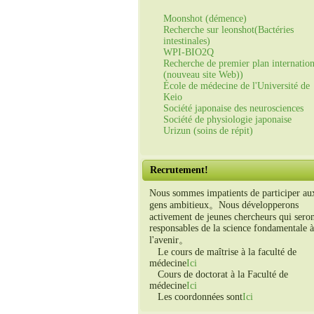
Moonshot (démence)
Recherche sur leonshot(Bactéries
intestinales)
WPI-BIO2Q
Recherche de premier plan internation
(nouveau site Web))
École de médecine de l'Université de
Keio
Société japonaise des neurosciences
Société de physiologie japonaise
Urizun (soins de répit)
Recrutement!
Nous sommes impatients de participer au
gens ambitieux。Nous développerons
activement de jeunes chercheurs qui sero
responsables de la science fondamentale à
l'avenir。
Le cours de maîtrise à la faculté de
médecine
Ici
Cours de doctorat à la Faculté de
médecine
Ici
Les coordonnées sont
Ici