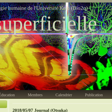
ogie humaine de l'Université Keio (Bio2q)
uperficielle
Éducation
Membres
Calendrier
Publication
2018/05/07 Journal (Otsuka)