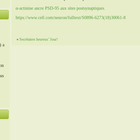
α-actinine ancre PSD-95 aux sites postsynaptiques.
https://www.cell.com/neuron/fulltext/S0896-6273(18)30061-8
«
Secrétaires heureux’ Jour!
) a
ion
us
。