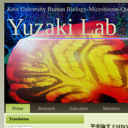
Keio University Human Biology-Microbiome-Qu
Yuzaki Lab
Home
Research
Education
Members
Translation
平井論文 EMBO