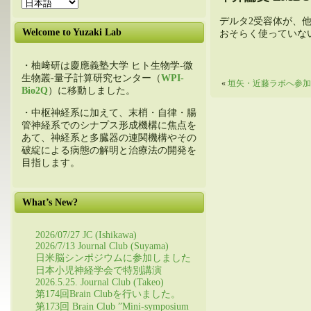
デルタ2受容体が、
Welcome to Yuzaki Lab
おそらく使っていないこ
・柚﨑研は慶應義塾大学 ヒト生物学-微
生物叢-量子計算研究センター（
WPI-
«
垣矢・近藤ラボへ参加
Bio2Q
）に移動しました。
・中枢神経系に加えて、末梢・自律・腸
管神経系でのシナプス形成機構に焦点を
あて、神経系と多臓器の連関機構やその
破綻による病態の解明と治療法の開発を
目指します。
What’s New?
2026/07/27 JC (Ishikawa)
2026/7/13 Journal Club (Suyama)
日米脳シンポジウムに参加しました
日本小児神経学会で特別講演
2026.5.25. Journal Club (Takeo)
第174回Brain Clubを行いました。
第173回 Brain Club ”Mini-symposium