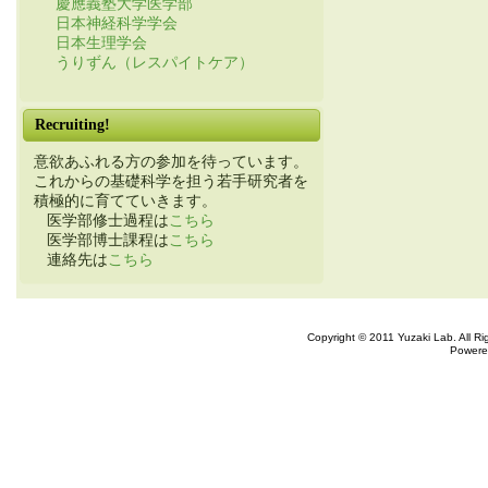
慶應義塾大学医学部
日本神経科学学会
日本生理学会
うりずん（レスパイトケア）
Recruiting!
意欲あふれる方の参加を待っています。
これからの基礎科学を担う若手研究者を
積極的に育てていきます。
医学部修士過程は
こちら
医学部博士課程は
こちら
連絡先は
こちら
Copyright © 2011 Yuzaki Lab. All R
Powere