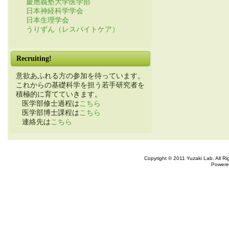
慶應義塾大学医学部
日本神経科学学会
日本生理学会
うりずん（レスパイトケア）
Recruiting!
意欲あふれる方の参加を待っています。
これからの基礎科学を担う若手研究者を
積極的に育てていきます。
医学部修士過程は
こちら
医学部博士課程は
こちら
連絡先は
こちら
Copyright © 2011 Yuzaki Lab. All R
Powere