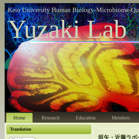
Keio University Human Biology-Microbiome-Qu
Yuzaki Lab
Home
Research
Education
Members
Translation
垣矢・近藤ラボ