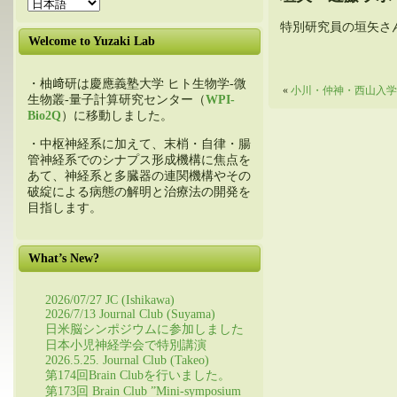
特別研究員の垣矢さ
Welcome to Yuzaki Lab
・柚﨑研は慶應義塾大学 ヒト生物学-微
«
小川・仲神・西山入学
生物叢-量子計算研究センター（
WPI-
Bio2Q
）に移動しました。
・中枢神経系に加えて、末梢・自律・腸
管神経系でのシナプス形成機構に焦点を
あて、神経系と多臓器の連関機構やその
破綻による病態の解明と治療法の開発を
目指します。
What’s New?
2026/07/27 JC (Ishikawa)
2026/7/13 Journal Club (Suyama)
日米脳シンポジウムに参加しました
日本小児神経学会で特別講演
2026.5.25. Journal Club (Takeo)
第174回Brain Clubを行いました。
第173回 Brain Club ”Mini-symposium