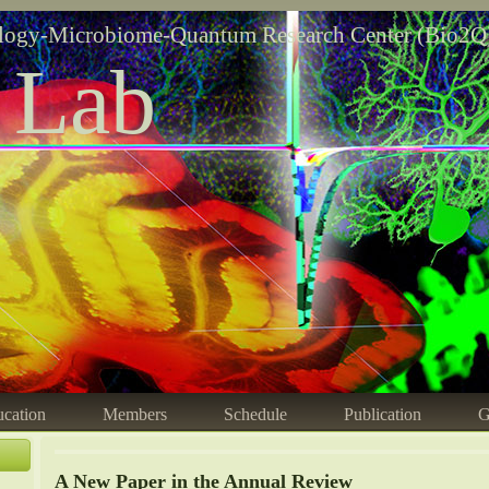
logy-Microbiome-Quantum Research Center (Bio2Q
 Lab
cation
Members
Schedule
Publication
G
A New Paper in the Annual Review