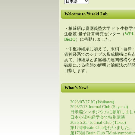
Welcome to Yuzaki Lab
・柚﨑研は慶應義塾大学 ヒト生物学-
生物叢-量子計算研究センター（
WPI-
Bio2Q
）に移動しました。
・中枢神経系に加えて、末梢・自律
管神経系でのシナプス形成機構に焦
あて、神経系と多臓器の連関機構や
破綻による病態の解明と治療法の開
目指します。
What’s New?
2026/07/27 JC (Ishikawa)
2026/7/13 Journal Club (Suyama)
日米脳シンポジウムに参加しまし
日本小児神経学会で特別講演
2026.5.25. Journal Club (Takeo)
第174回Brain Clubを行いました。
第173回 Brain Club ”Mini-symposiu