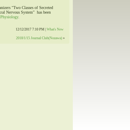
nizers “Two Classes of Secreted
ntral Nervous System” has been
 Physiology
.
12/12/2017 7:10 PM |
What's New
2018/1/15 Journal Club(Nozawa)
»