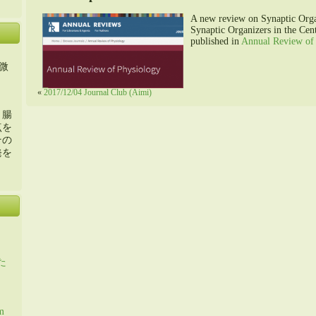
A new review on Synaptic Orga
Synaptic Organizers in the Ce
published in
Annual Review of
微
«
2017/12/04 Journal Club (Aimi)
・腸
点を
その
発を
た
m