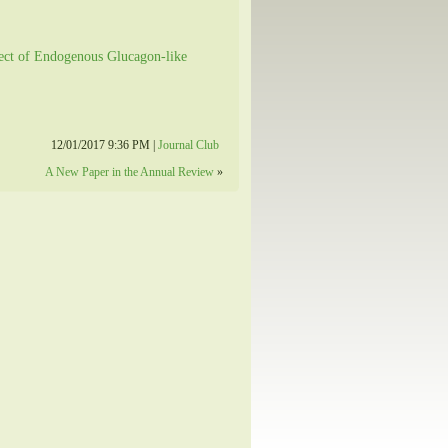
ect of Endogenous Glucagon-like
12/01/2017 9:36 PM |
Journal Club
A New Paper in the Annual Review
»