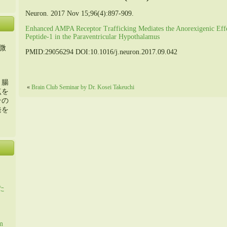
Neuron. 2017 Nov 15;96(4):897-909.
Enhanced AMPA Receptor Trafficking Mediates the Anorexigenic Eff
Peptide-1 in the Paraventricular Hypothalamus
微
PMID:29056294 DOI:10.1016/j.neuron.2017.09.042
・腸
«
Brain Club Seminar by Dr. Kosei Takeuchi
点を
その
発を
た
m