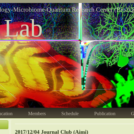
logy-Microbiome-Quantum Research Center (Bio2Q
 Lab
cation
Members
Schedule
Publication
G
2017/12/04 Journal Club (Aimi)