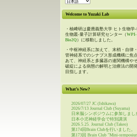
Welcome to Yuzaki Lab
・柚﨑研は慶應義塾大学 ヒト生物学-
生物叢-量子計算研究センター（
WPI-
Bio2Q
）に移動しました。
・中枢神経系に加えて、末梢・自律
管神経系でのシナプス形成機構に焦
あて、神経系と多臓器の連関機構や
破綻による病態の解明と治療法の開
目指します。
What’s New?
2026/07/27 JC (Ishikawa)
2026/7/13 Journal Club (Suyama)
日米脳シンポジウムに参加しまし
日本小児神経学会で特別講演
2026.5.25. Journal Club (Takeo)
第174回Brain Clubを行いました。
第173回 Brain Club ”Mini-symposiu