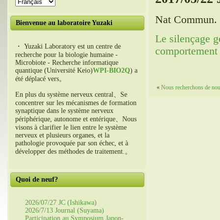
Nat Commun. 
Bienvenue au laboratoire Yuzaki
Le silençage g
・ Yuzaki Laboratory est un centre de
comportement d
recherche pour la biologie humaine -
Microbiote - Recherche informatique
quantique (Université Keio)
WPI-BIO2Q
) a
été déplacé vers。
«
Nous recherchons de nouv
En plus du système nerveux central、Se
concentrer sur les mécanismes de formation
synaptique dans le système nerveux
périphérique, autonome et entérique、Nous
visons à clarifier le lien entre le système
nerveux et plusieurs organes, et la
pathologie provoquée par son échec, et à
développer des méthodes de traitement.。
Quoi de neuf?
2026/07/27 JC (Ishikawa)
2026/7/13 Journal (Suyama)
Participation au Symposium Japon-