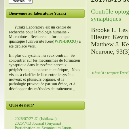
Contrôle optog
Bienvenue au laboratoire Yuzaki
synaptiques
・ Yuzaki Laboratory est un centre de
Brooke L. Les 
recherche pour la biologie humaine -
Hiester, Kevin
Microbiote - Recherche informatique
quantique (Université Keio)
WPI-BIO2Q
) a
Matthew J. K
été déplacé vers。
Neurone, 93(3
En plus du système nerveux central、Se
concentrer sur les mécanismes de formation
synaptique dans le système nerveux
périphérique, autonome et entérique、Nous
«
Suzuki a remporté l'excel
visons à clarifier le lien entre le système
nerveux et plusieurs organes, et la
pathologie provoquée par son échec, et à
développer des méthodes de traitement.。
Quoi de neuf?
2026/07/27 JC (Ishikawa)
2026/7/13 Journal (Suyama)
Participation au Symposium Japon-