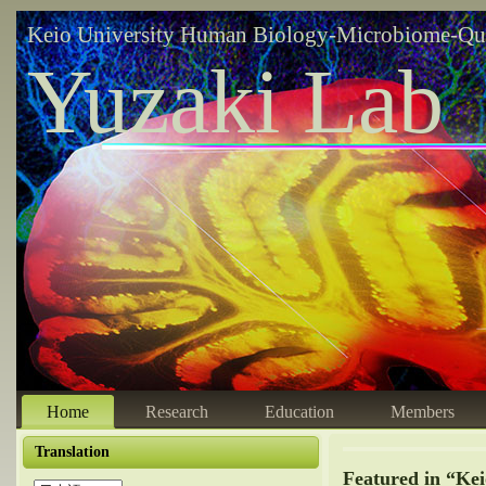
Keio University Human Biology-Microbiome-Qu
Yuzaki Lab
Home
Research
Education
Members
Translation
Featured in “Kei