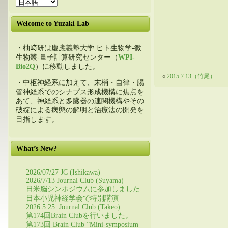
Welcome to Yuzaki Lab
・柚﨑研は慶應義塾大学 ヒト生物学-微
生物叢-量子計算研究センター（
WPI-
Bio2Q
）に移動しました。
«
2015.7.13（竹尾）
・中枢神経系に加えて、末梢・自律・腸
管神経系でのシナプス形成機構に焦点を
あて、神経系と多臓器の連関機構やその
破綻による病態の解明と治療法の開発を
目指します。
What’s New?
2026/07/27 JC (Ishikawa)
2026/7/13 Journal Club (Suyama)
日米脳シンポジウムに参加しました
日本小児神経学会で特別講演
2026.5.25. Journal Club (Takeo)
第174回Brain Clubを行いました。
第173回 Brain Club ”Mini-symposium