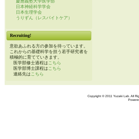
慶應義塾大学医学部
日本神経科学学会
日本生理学会
うりずん（レスパイトケア）
Recruiting!
意欲あふれる方の参加を待っています。
これからの基礎科学を担う若手研究者を
積極的に育てていきます。
医学部修士過程は
こちら
医学部博士課程は
こちら
連絡先は
こちら
Copyright © 2011 Yuzaki Lab. All R
Powere