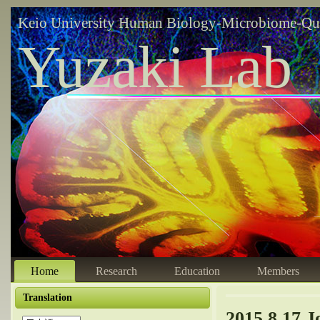
Keio University Human Biology-Microbiome-Qu
Yuzaki Lab
Home
Research
Education
Members
Translation
2015.8.17 J