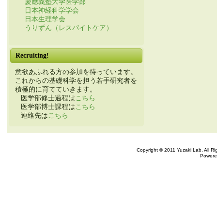
慶應義塾大学医学部
日本神経科学学会
日本生理学会
うりずん（レスパイトケア）
Recruiting!
意欲あふれる方の参加を待っています。
これからの基礎科学を担う若手研究者を
積極的に育てていきます。
医学部修士過程は
こちら
医学部博士課程は
こちら
連絡先は
こちら
Copyright © 2011 Yuzaki Lab. All R
Powere