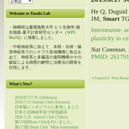
He Q, Duguid I
Welcome to Yuzaki Lab
JM,
Smart
TG
・柚﨑研は慶應義塾大学 ヒト生物学-微
Interneuron-
生物叢-量子計算研究センター（
WPI-
plasticity in ce
Bio2Q
）に移動しました。
・中枢神経系に加えて、末梢・自律・腸
Nat Commun.
管神経系でのシナプス形成機構に焦点を
PMID: 26179
あて、神経系と多臓器の連関機構やその
破綻による病態の解明と治療法の開発を
目指します。
«
Featured in “Keio Resear
What’s New?
2026/07/27 JC (Ishikawa)
2026/7/13 Journal Club (Suyama)
日米脳シンポジウムに参加しました
日本小児神経学会で特別講演
2026.5.25. Journal Club (Takeo)
第174回Brain Clubを行いました。
第173回 Brain Club ”Mini-symposium