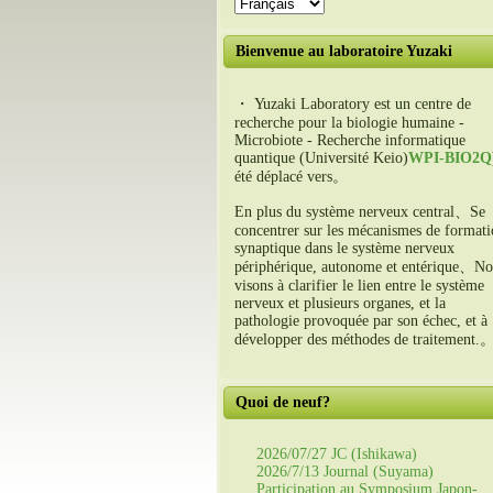
Bienvenue au laboratoire Yuzaki
・ Yuzaki Laboratory est un centre de
recherche pour la biologie humaine -
Microbiote - Recherche informatique
quantique (Université Keio)
WPI-BIO2Q
été déplacé vers。
En plus du système nerveux central、Se
concentrer sur les mécanismes de format
synaptique dans le système nerveux
périphérique, autonome et entérique、No
visons à clarifier le lien entre le système
nerveux et plusieurs organes, et la
pathologie provoquée par son échec, et à
développer des méthodes de traitement.
Quoi de neuf?
2026/07/27 JC (Ishikawa)
2026/7/13 Journal (Suyama)
Participation au Symposium Japon-