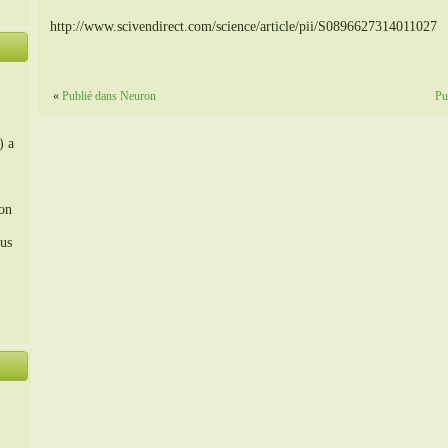
http://www.scivendirect.com/science/article/pii/S0896627314011027
«
Publié dans Neuron
Pu
) a
ion
us
。