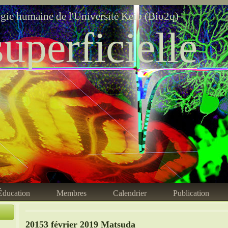
ogie humaine de l'Université Keio (Bio2q)
uperficielle
Éducation
Membres
Calendrier
Publication
20153 février 2019 Matsuda