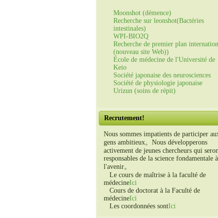
Moonshot (démence)
Recherche sur leonshot(Bactéries
intestinales)
WPI-BIO2Q
Recherche de premier plan internation
(nouveau site Web))
École de médecine de l'Université de
Keio
Société japonaise des neurosciences
Société de physiologie japonaise
Urizun (soins de répit)
Recrutement!
Nous sommes impatients de participer au
gens ambitieux。Nous développerons
activement de jeunes chercheurs qui sero
responsables de la science fondamentale à
l'avenir。
Le cours de maîtrise à la faculté de
médecine
Ici
Cours de doctorat à la Faculté de
médecine
Ici
Les coordonnées sont
Ici