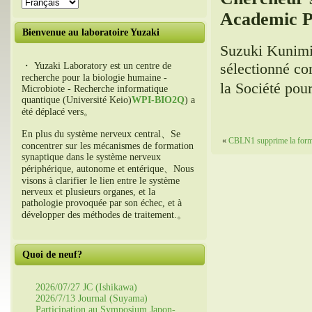
Academic P
Bienvenue au laboratoire Yuzaki
Suzuki Kunim
sélectionné co
・ Yuzaki Laboratory est un centre de
recherche pour la biologie humaine -
la Société pou
Microbiote - Recherche informatique
quantique (Université Keio)
WPI-BIO2Q
) a
été déplacé vers。
En plus du système nerveux central、Se
«
CBLN1 supprime la formati
concentrer sur les mécanismes de formation
synaptique dans le système nerveux
périphérique, autonome et entérique、Nous
visons à clarifier le lien entre le système
nerveux et plusieurs organes, et la
pathologie provoquée par son échec, et à
développer des méthodes de traitement.。
Quoi de neuf?
2026/07/27 JC (Ishikawa)
2026/7/13 Journal (Suyama)
Participation au Symposium Japon-