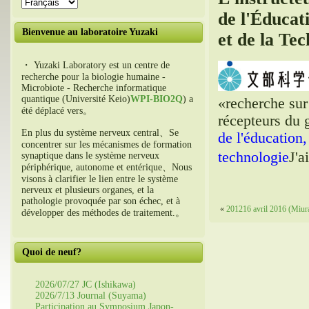
de l'Éducati
Bienvenue au laboratoire Yuzaki
et de la Tec
・ Yuzaki Laboratory est un centre de
recherche pour la biologie humaine -
Microbiote - Recherche informatique
quantique (Université Keio)
WPI-BIO2Q
) a
«recherche sur 
été déplacé vers。
récepteurs du 
En plus du système nerveux central、Se
de l'éducation,
concentrer sur les mécanismes de formation
technologie
J'a
synaptique dans le système nerveux
périphérique, autonome et entérique、Nous
visons à clarifier le lien entre le système
nerveux et plusieurs organes, et la
pathologie provoquée par son échec, et à
«
201216 avril 2016 (Miur
développer des méthodes de traitement.。
Quoi de neuf?
2026/07/27 JC (Ishikawa)
2026/7/13 Journal (Suyama)
Participation au Symposium Japon-