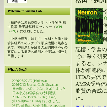
松田・掛川
Welcome to Yuzaki Lab
・柚﨑研は慶應義塾大学 ヒト生物学-微
生物叢-量子計算研究センター（
WPI-
Bio2Q
）に移動しました。
・中枢神経系に加えて、末梢・自律・腸
管神経系でのシナプス形成機構に焦点を
あて、神経系と多臓器の連関機構やその
記憶・学習の
破綻による病態の解明と治療法の開発を
でに深く研
目指します。
まると、シナ
体が細胞内
What’s New?
LTDの実体
2026/07/27 JC (Ishikawa)
AMPA受容
2026/7/13 Journal Club (Suyama)
日米脳シンポジウムに参加しました
脂質の合成
日本小児神経学会で特別講演
た。
2026.5.25. Journal Club (Takeo)
第174回Brain Clubを行いました。
第173回 Brain Club ”Mini-symposium