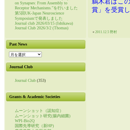
鵜木君はこ
on Synapses: From Assembly to
Receptor Mechanisms.”を行いました
賞」を受賞
第5回UK-Japan Neuroscience
Symposiumで発表しました
Journal club 2026/03/15 (Ishikawa)
Journal Club 2026/3/2 (Thomas)
«
2011.12.5 野村
Past News
Past
News
Journal Club
Journal Club
(353)
Grants & Academic Societies
ムーンショット（認知症）
ムーンショット研究(腸内細菌)
WPI-Bio2Q
国際先導研究（新HP)