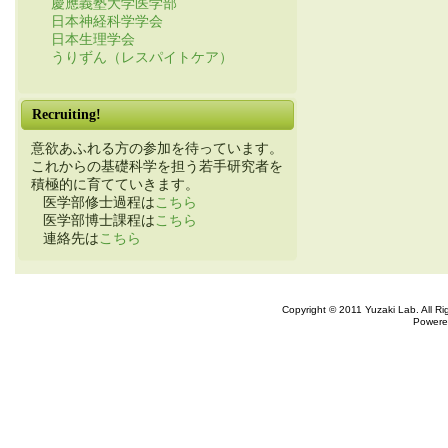
慶應義塾大学医学部
日本神経科学学会
日本生理学会
うりずん（レスパイトケア）
Recruiting!
意欲あふれる方の参加を待っています。
これからの基礎科学を担う若手研究者を
積極的に育てていきます。
医学部修士過程は
こちら
医学部博士課程は
こちら
連絡先は
こちら
Copyright © 2011 Yuzaki Lab. All R
Powere