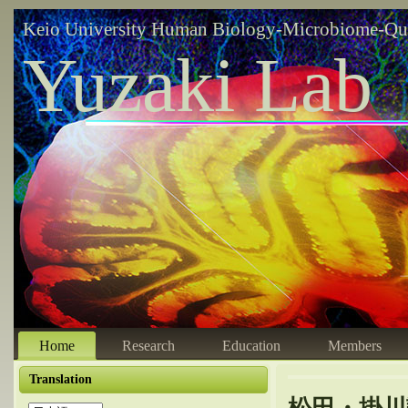
Keio University Human Biology-Microbiome-Qu
Yuzaki Lab
Home
Research
Education
Members
Translation