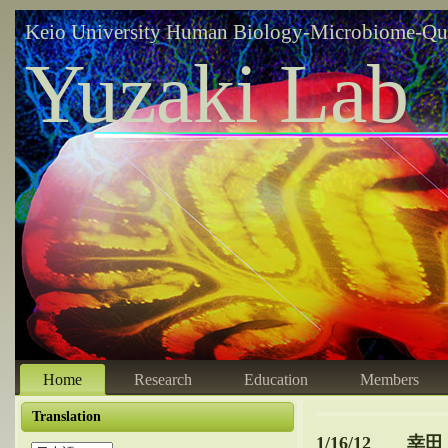
Keio University Human Biology-Microbiome-Qu
Yuzaki Lab
Home
Research
Education
Members
Translation
1/16/12 幸田