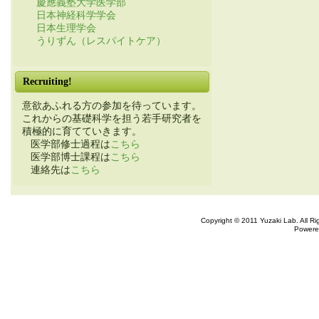
慶應義塾大学医学部
日本神経科学学会
日本生理学会
うりずん（レスパイトケア）
Recruiting!
意欲あふれる方の参加を待っています。
これからの基礎科学を担う若手研究者を
積極的に育てていきます。
医学部修士過程は
こちら
医学部博士課程は
こちら
連絡先は
こちら
Copyright © 2011 Yuzaki Lab. All R
Powere