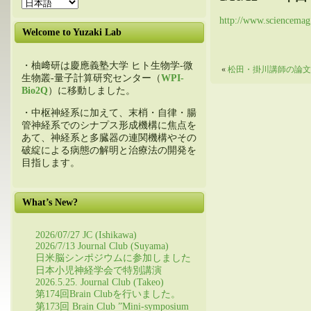
http://www.sciencemag.
Welcome to Yuzaki Lab
・柚﨑研は慶應義塾大学 ヒト生物学-微
«
松田・掛川講師の論文が
生物叢-量子計算研究センター（
WPI-
Bio2Q
）に移動しました。
・中枢神経系に加えて、末梢・自律・腸
管神経系でのシナプス形成機構に焦点を
あて、神経系と多臓器の連関機構やその
破綻による病態の解明と治療法の開発を
目指します。
What’s New?
2026/07/27 JC (Ishikawa)
2026/7/13 Journal Club (Suyama)
日米脳シンポジウムに参加しました
日本小児神経学会で特別講演
2026.5.25. Journal Club (Takeo)
第174回Brain Clubを行いました。
第173回 Brain Club ”Mini-symposium