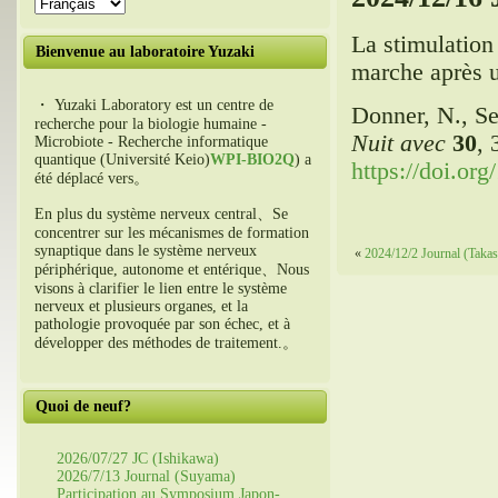
La stimulation
Bienvenue au laboratoire Yuzaki
marche après u
・ Yuzaki Laboratory est un centre de
Donner, N., Se
recherche pour la biologie humaine -
Nuit avec
30
,
Microbiote - Recherche informatique
quantique (Université Keio)
WPI-BIO2Q
) a
https://doi.or
été déplacé vers。
En plus du système nerveux central、Se
concentrer sur les mécanismes de formation
synaptique dans le système nerveux
«
2024/12/2 Journal (Takas
périphérique, autonome et entérique、Nous
visons à clarifier le lien entre le système
nerveux et plusieurs organes, et la
pathologie provoquée par son échec, et à
développer des méthodes de traitement.。
Quoi de neuf?
2026/07/27 JC (Ishikawa)
2026/7/13 Journal (Suyama)
Participation au Symposium Japon-