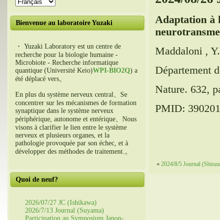
Adaptation à 
Bienvenue au laboratoire Yuzaki
neurotransme
・ Yuzaki Laboratory est un centre de
Maddaloni , Y.
recherche pour la biologie humaine -
Microbiote - Recherche informatique
Département d
quantique (Université Keio)
WPI-BIO2Q
) a
été déplacé vers。
Nature. 632,
p
En plus du système nerveux central、Se
concentrer sur les mécanismes de formation
PMID:
39020
synaptique dans le système nerveux
périphérique, autonome et entérique、Nous
visons à clarifier le lien entre le système
nerveux et plusieurs organes, et la
pathologie provoquée par son échec, et à
développer des méthodes de traitement.。
«
2024/8/5 Journal (Shioza
Quoi de neuf?
2026/07/27 JC (Ishikawa)
2026/7/13 Journal (Suyama)
Participation au Symposium Japon-